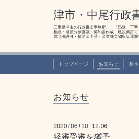
津市・中尾行政
三重県津市の行政書士事務所。 「迅速・丁寧
相続・遺産分割協議・契約書作成、建設業許可
農地法許可・補助金申請・産業廃棄物収集運搬
トップページ
お知らせ
基本
お知らせ
2020
06
10 12:06
/
/
経審受審を猶予