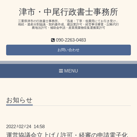
津市・中尾行政書士事務所
三重県津市の行政書士事務所。 「迅速・丁寧・低費用にてお引き受け」
相続・遺産分割協議・契約書作成、建設業許可・経営事項審査・記帳代行
農地法許可・補助金申請・産業廃棄物収集運搬業許可
090-2263-0483
お問い合わせ
MENU
お知らせ
2022
02
24 14:58
/
/
運営協議会立上げ / 許可・経審の申請電子化