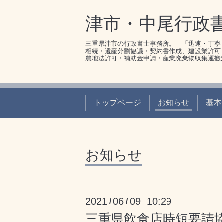
津市・中尾行政
三重県津市の行政書士事務所。 「迅速・丁寧
相続・遺産分割協議・契約書作成、建設業許可
農地法許可・補助金申請・産業廃棄物収集運搬
トップページ
お知らせ
基本
お知らせ
2021
06
09 10:29
/
/
三重県飲食店時短要請