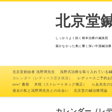
北京堂
しっかりよく効く根本治療の鍼灸院
届かなかった奥に響く深い中国鍼治療
北京堂創始者 浅野周先生
浅野式治療を取り入れている
カレンダー（レディース空き状況）
レディースご予約お
new! 書籍
木枕（ストレートネック矯正）
らあ先生のひ
過去の私と浅野周先生との出会い
北京堂の鍼治療理論
カレンダー（レ