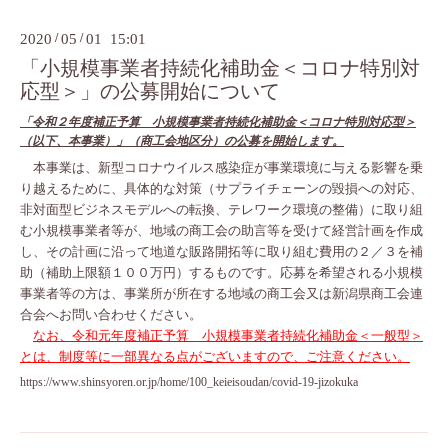
2020
/
05
/
01 15:01
「小規模事業者持続化補助金＜コロナ特別対
応型＞」の公募開始について
「令和２年度補正予算 小規模事業者持続化補助金＜コロナ特別対応型＞
（以下、本事業）」（商工会地区分）の公募を開始します。
本事業は、新型コロナウイルス感染症が事業環境に与える影響を乗
り越えるために、具体的な対策（サプライチェーンの毀損への対応、
非対面型ビジネスモデルへの転換、テレワーク環境の整備）に取り組
む小規模事業者等が、地域の商工会の助言等を受けて経営計画を作成
し、その計画に沿って地道な販路開拓等に取り組む費用の２／３を補
助（補助上限額１００万円）するものです。
応募を希望される小規模
事業者等の方は、事業所が所在する地域の商工会又は新潟県商工会連
合会へお問い合わせください。
なお、令和元年度補正予算 小規模事業者持続化補助金＜一般型＞
とは、制度等に一部異なる点がございますので、ご注意ください。
https://www.shinsyoren.or.jp/home/100_keieisoudan/covid-19-jizokuka