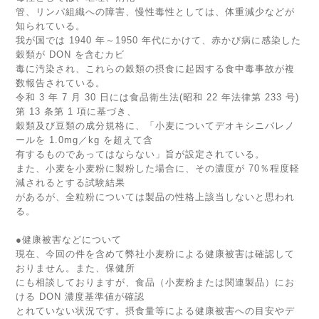
管、リンパ組織への障害、慢性毒性としては、体重減少などが
知られている。
我が国では 1940 年～1950 年代にかけて、赤かび病に感染した
穀類が DON を含むカビ
毒に汚染され、これらの穀類の摂食に起因する食中毒事故が複
数報告されている。
令和 3 年 7 月 30 日には食品衛生法(昭和 22 年法律第 233 号)
第 13 条第 1 項に基づき、
穀類及び豆類の成分規格に、「小麦についてデオキシニバレノ
ールを 1.0mg／kg を超えて含
有するものであってはならない」旨が設定されている。
また、小麦を小麦粉に製粉した場合に、その濃度が 70％程度軽
減されるとする試験結果
があるが、全粒粉については製品の性格上該当しないと思われ
る。
●健康被害などについて
現在、今回の件を含めて弊社小麦粉による健康被害は確認して
おりません。また、保健所
にも相談しておりますが、食品（小麦粉または関連製品）にお
ける DON 濃度基準値が確認
とれていない状況です。摂食量等による健康被害への目安やデ