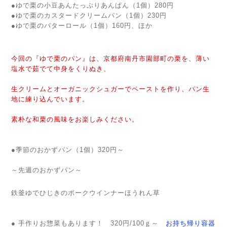
●ゆで栗の小豆あんたっぷりあんぱん（1個）280円
●ゆで栗のカスタードクリームパン（1個）230円
●ゆで栗のバターロール（1個）160円、ほか
今回の『ゆで栗のパン』は、京都府南丹市園部町の栗を、薄い
塩水で茹でて中身をくりぬき、
生クリームとオーガニックシュガーでペーストを作り、パン生
地に練り込んでいます。
素朴な和栗の風味をお楽しみください。
●季節のおかずパン（1個）320円～
～先週のおかずパン～
鉄釜ゆでひじきのポークウインナーほうれん草
● 手作りお惣菜もあります！ 320円/100ｇ～
お持ち帰り容器