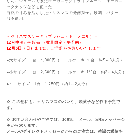
りんごジュースで煮たオーガニックドライフルーツ、オーガニ
ックナッツなどを使った、
自然の甘みを活かしたクリスマスの発酵菓子。砂糖、バター、
卵不使用。
＜クリスマスケーキ（ブッシュ・ド・ノエル）＞
12月中頃から販売 （数量限定・要予約）
12月3日（日）まで
に、ご予約をお願いいたします
●大サイズ 1台 4,000円（ロールケーキ １台 約5～8人分）
●小サイズ 1台 2,500円（ロールケーキ 1/2台 約3～4人分）
●ミニサイズ 1台 1,250円（約1～2人分）
☆ この他にも、クリスマスのパンや、焼菓子など作る予定で
す。
☆ お問い合わせやご注文は、お電話、メール、SNSメッセージ
等から承ります。
メールやダイレクトメッセージからのご注文は、確認の返信を