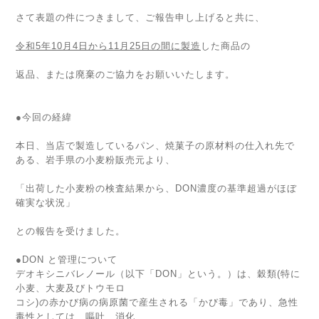
さて表題の件につきまして、ご報告申し上げると共に、
令和5年10月4日から11月25日の間に製造
した商品の
返品、または廃棄のご協力をお願いいたします。
●今回の経緯
本日、当店で製造しているパン、焼菓子の原材料の仕入れ先で
ある、岩手県の小麦粉販売元より、
「出荷した小麦粉の検査結果から、DON濃度の基準超過がほぼ
確実な状況」
との報告を受けました。
●DON と管理について
デオキシニバレノール（以下「DON」という。）は、穀類(特に
小麦、大麦及びトウモロ
コシ)の赤かび病の病原菌で産生される「かび毒」であり、急性
毒性としては、嘔吐、消化