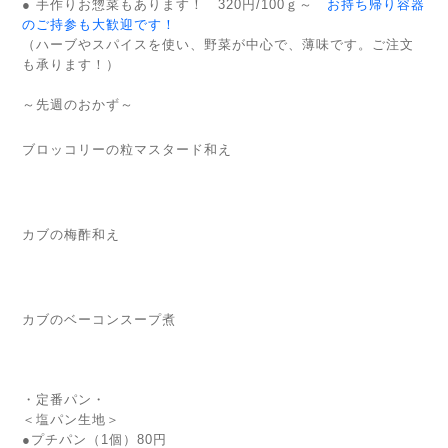
● 手作りお惣菜もあります！ 320円/100ｇ～
お持ち帰り容器
のご持参も大歓迎です！
（ハーブやスパイスを使い、野菜が中心で、薄味です。ご注文
も承ります！）
～先週のおかず～
ブロッコリーの粒マスタード和え
カブの梅酢和え
カブのベーコンスープ煮
・定番パン・
＜塩パン生地＞
●プチパン（1個）80円