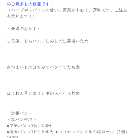
のご持参も大歓迎です！
（ハーブやスパイスを使い、野菜が中心で、薄味です。ご注文
も承ります！）
～先週のおかず～
しろ菜、ももハム、しめじの生姜塩いため
さつまいものはちみつバターすだち煮
ほうれん草とエリンギのスパイス炒め
・定番パン・
＜塩パン生地＞
●プチパン（1個）80円
●塩食パン（1斤）550円 ●ココナッツオイルの塩ロール（1個）
160円