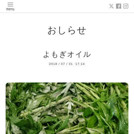
おしらせ
よもぎオイル
2018
/
07
/
31 17:14