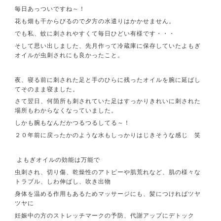
毎日あっついですね～！
花も畑も干からびるので夕方の水遣りはかかせません。
でも私、蚊に刺されやすくて毎日ひどい有様です・・・
そして思い出しました、先月作って冷蔵庫に保存していたよもぎ
オイルが虫刺されにも良かったこと。
夜、寝る前に刺された足と手のひらに残ったオイルを腕に延ばし
てそのまま寝ました。
さて翌日、何箇所も刺されていた足はすっかりきれいに刺された
場所もわからなくなっていました。
しかも腕もなんだかつるつるしてる～！
２０年前に戻ったかのような水もしっかりはじきそうな感じ 笑
よもぎオイルの効能は万能で
虫刺され、切り傷、乾燥性のアトピーや肌荒れなど、肌の様々な
トラブル、しわ伸ばし、吹き出物
身体を温める作用もあるためマッサージにも、髪につければツヤ
ツヤに
妊娠中の方のストレッチマークの予防、代謝アップにデトック