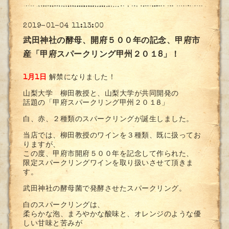
2019-01-04 11:13:00
武田神社の酵母、開府５００年の記念、甲府市
産「甲府スパークリング甲州２０１8」！
1月1日
解禁になりました！
山梨大学 柳田教授と、山梨大学が共同開発の
話題の「甲府スパークリング甲州２０１8」
白、赤、２種類のスパークリングが誕生しました。
当店では、柳田教授のワインを３種類、既に扱ってお
りますが、
この度、甲府市開府５００年を記念して作られた、
限定スパークリングワインを取り扱いさせて頂きま
す。
武田神社の酵母菌で発酵させたスパークリング。
白のスパークリングは、
柔らかな泡、まろやかな酸味と、オレンジのような優
しい甘味と苦みが