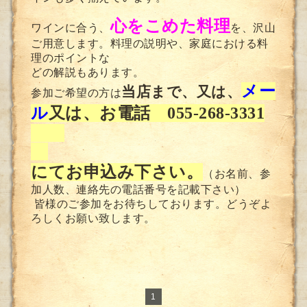
心をこめた料理
ワインに合う、
を、沢山
ご用意します。料理の説明や、家庭における料
理のポイントな
どの解説もあります。
メー
当店まで、又は、
参加ご希望の方は
ル
又は、お電話
055-268-3331
に
てお申込み下さい。
（お名前、参
加人数、連絡先の電話番号を記載下さい）
皆様のご参加をお待ちしております。どうぞよ
ろしくお願い致します。
1