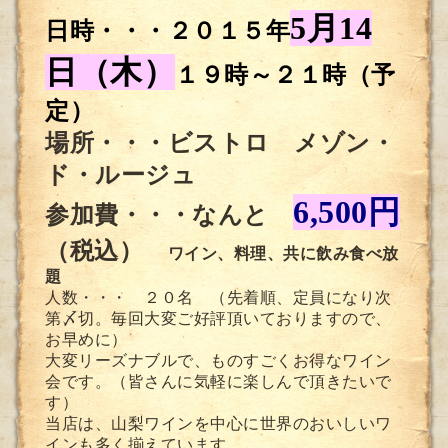
5
月
14
日時・・・２０１５年
日（木）
１９時～２１時（予
定）
場所・・・ビストロ メゾン・
ド・ルージュ
6,500
円
参加費・・・なんと
（税込）
ワイン、料理、共に飲み食べ放
題
人数・・・ ２０名 （先着順、定員になり次
第〆切。毎回大変ご好評頂いておりますので、
お早めに）
大変リーズナブルで、ものすごくお得なワイン
会です。（皆さんに気軽に楽しんで頂きたいで
す）
当店は、山梨ワインを中心に世界のおいしいワ
インも多く揃えています。