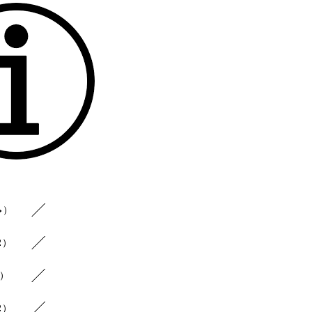
4）
2）
5）
2）