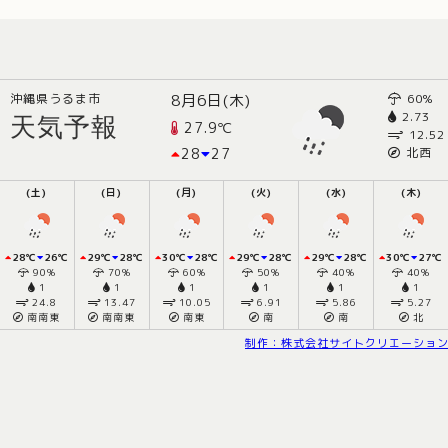
沖縄県うるま市
8月6日(木)
60%
2.73
天気予報
27.9℃
12.52
28
27
北西
(土)
(日)
(月)
(火)
(水)
(木)
28℃
26℃
29℃
28℃
30℃
28℃
29℃
28℃
29℃
28℃
30℃
27℃
90%
70%
60%
50%
40%
40%
1
1
1
1
1
1
24.8
13.47
10.05
6.91
5.86
5.27
南南東
南南東
南東
南
南
北
制作：株式会社サイトクリエーショ