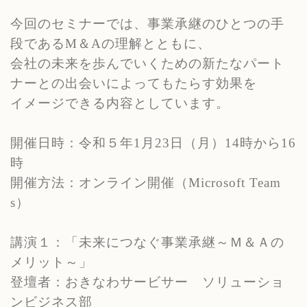
今回のセミナーでは、事業承継のひとつの手
段である
M
＆
A
の理解とともに、
会社の未来を歩んでいくための新たなパート
ナーとの出会いによってもたらす効果を
イメージできる内容としています。
開催日時：令和５年
1
月
23
日（月）
14
時から
16
時
開催方法：オンライン開催（
Microsoft Team
s
）
講演１：「未来につなぐ事業承継～Ｍ＆Ａの
メリット～」
登壇者：おきなわサービサー ソリューショ
ンビジネス部