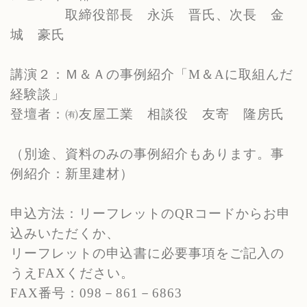
取締役部長 永浜 晋氏、次長 金
城 豪氏
講演２：Ｍ＆Ａの事例紹介「
M
＆
A
に取組んだ
経験談」
登壇者：㈲友屋工業 相談役 友寄 隆房氏
（別途、資料のみの事例紹介もあります。事
例紹介：新里建材）
申込方法：リーフレットの
QR
コードからお申
込みいただくか、
リーフレットの申込書に必要事項をご記入の
うえ
FAX
ください。
FAX
番号：
098
－
861
－
6863