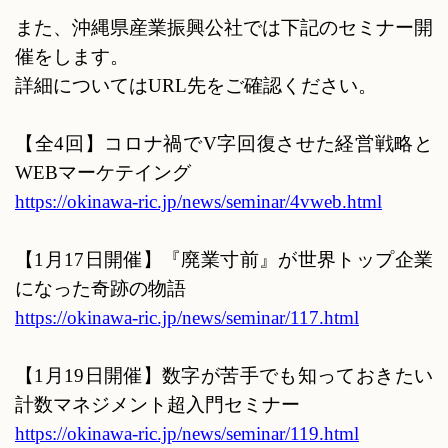
また、沖縄県産業振興公社では下記のセミナー開
催をします。
詳細については
URL
先をご確認ください。
【全
4
回】コロナ禍で
V
字回復させた経営戦略と
WEB
マーケテイング
https://okinawa-ric.jp/news/seminar/4vweb.html
【
1
月
17
日開催】『廃業寸前』が世界トップ企業
になった奇跡の物語
https://okinawa-ric.jp/news/seminar/117.html
【
1
月
19
日開催】数字が苦手でも知っておきたい
計数マネジメント超入門セミナー
https://okinawa-ric.jp/news/seminar/119.html