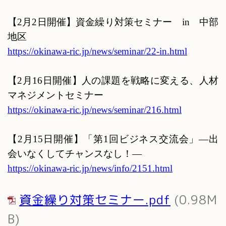
【
2
月
2
日開催】資金繰り対策セミナー
in
中部
地区
https://okinawa-ric.jp/news/seminar/22-in.html
【
2
月
16
日開催】人の課題を戦略に変える、人材
マネジメントセミナー
https://okinawa-ric.jp/news/seminar/216.html
【
2
月
15
日開催】「第
1
回ビジネス交流会」
—
出
会いなくしてチャンスなし！
—
https://okinawa-ric.jp/news/info/2151.html
資金繰り対策セミナー.pdf
(0.98M
B)