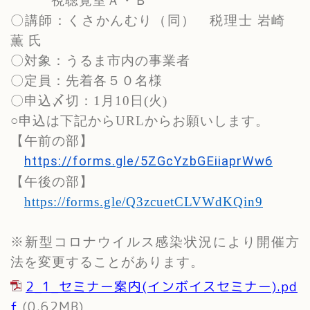
視聴覚室Ａ・Ｂ
〇講師：くさかんむり（同） 税理士 岩崎
薫 氏
〇対象：うるま市内の事業者
〇定員：先着各５０名様
〇申込〆切：
1
月
10
日
(
火
)
○申込は下記から
URL
からお願いします。
【午前の部】
https://forms.gle/5ZGcYzbGEiiaprWw6
【午後の部】
https://forms.gle/Q3zcuetCLVWdKQin9
※新型コロナウイルス感染状況により開催方
法を変更することがあります。
2_1_セミナー案内(インボイスセミナー).pd
f
(0.62MB)