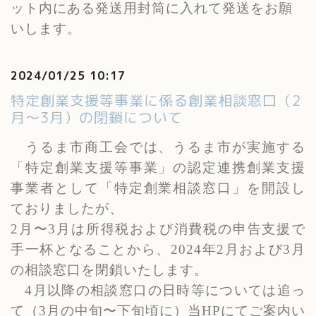
ット内にある発送用封筒に入れて発送をお願
いします。
2024/01/25 10:17
特定創業支援等事業に係る創業相談窓口（2
月〜3月）の閉鎖について
うるま市商工会では、うるま市が実施する
「特定創業支援等事業」の認定連携創業支援
事業者として「特定創業相談窓口」を開設し
ておりましたが、
2
月〜
3
月は所得税および消費税の申告支援で
手一杯となることから、
2024
年
2
月および
3
月
の相談窓口を閉鎖いたします。
4
月以降の相談窓口の日時等については追っ
て（
3
月の中旬〜下旬頃に）当
HP
にてご案内い