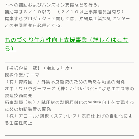
トへの補助およびハンズオン支援などを行う。
補助率は８／１０以内 （２／１０以上事業者負担有り）
提案するプロジェクトに関しては、沖縄県工業技術センター
との共同開発を必須とする。
ものづくり生産性向上支援事業（詳しくはこち
ら）
【採択企業一覧】（令和２年度）
採択企業/テーマ
（有）育陶園 / 外観不良軽減のための新たな釉薬の開発
オキナワパウダーフーズ（株）/ﾄﾞﾗﾑﾄﾞﾗｲﾔｰによるエキス末の
製造技術開発
拓南製鐵（株）/ 試圧材の製鋼原料化の生産性向上を実現する
ための切断装置の開発
（株）アコール/鋼板（ステンレス）表面仕上げの自動化によ
る生産性向上