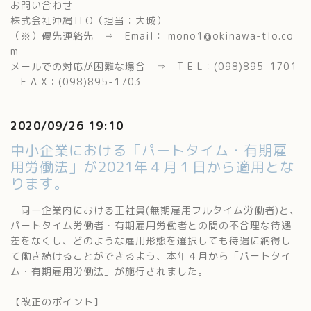
お問い合わせ
株式会社沖縄TLO（担当：大城）
（※）優先連絡先 ⇒ Email： mono1@okinawa-tlo.co
m
メールでの対応が困難な場合 ⇒ T E L：(098)895-1701
F A X：(098)895-1703
2020/09/26 19:10
中小企業における「パートタイム・有期雇
用労働法」が2021年４月１日から適用とな
ります。
同一企業内における正社員(無期雇用フルタイム労働者)と、
パートタイム労働者・有期雇用労働者との間の不合理な待遇
差をなくし、どのような雇用形態を選択しても待遇に納得し
て働き続けることができるよう、本年４月から「パートタイ
ム・有期雇用労働法」が施行されました。
【改正のポイント】