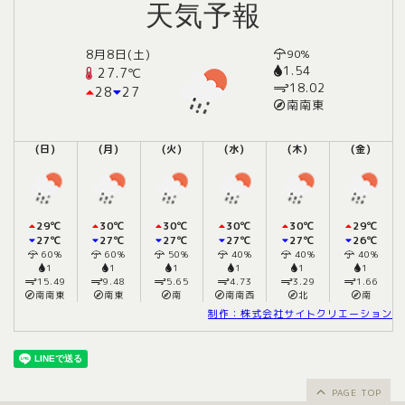
天気予報
8月8日(土)
90%
1.54
27.7℃
18.02
28
27
南南東
(日)
(月)
(火)
(水)
(木)
(金)
29℃
30℃
30℃
30℃
30℃
29℃
27℃
27℃
27℃
27℃
27℃
26℃
60%
60%
50%
40%
40%
40%
1
1
1
1
1
1
15.49
9.48
5.65
4.73
3.29
1.66
南南東
南東
南
南南西
北
南
制作：株式会社サイトクリエーション
PAGE TOP