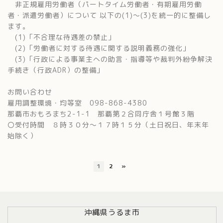
非正規雇用労働者（パートタイム労働者・有期雇用労働
者・派遣労働者）について 以下の(1)～(3)を統一的に整備し
ます。
(1)「不合理な待遇差の禁止」
(2)「労働者に対する待遇に関する説明義務の強化」
(3)「行政による事業主への助言・指導等や裁判外紛争解決
手続き（行政ADR）の整備」
お問い合わせ
雇用調整環境・均等室 098-868-4380
那覇市おもろまち2-1-1 那覇第２合同庁舎１号館３階
〇受付時間 ８時３０分〜１７時１５分（土日祝日、年末年
始除く）
1
2
»
沖縄県うるま市