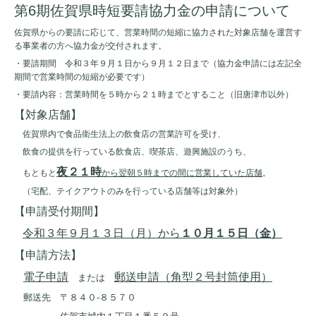
第6期佐賀県時短要請協力金の申請について
佐賀県からの要請に応じて、営業時間の短縮に協力された対象店舗を運営す
る事業者の方へ協力金が交付されます。
・要請期間 令和３年９月１日から９月１２日まで（協力金申請には左記全
期間で営業時間の短縮が必要です）
・要請内容：営業時間を５時から２１時までとすること（旧唐津市以外）
【対象店舗】
佐賀県内で食品衛生法上の飲食店の営業許可を受け、
飲食の提供を行っている飲食店、喫茶店、遊興施設のうち、
夜２１時
もともと
から翌朝５時までの間に営業していた店舗
。
（宅配、テイクアウトのみを行っている店舗等は対象外）
【申請受付期間】
令和３年９月１３日（月）から
１０月１５日（金）
【申請方法】
電子申請
郵送申請（角型２号封筒使用）
または
郵送先 〒８４０-８５７０