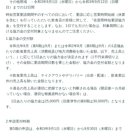
その他県域 ：令和3年9月1日（水曜日）から令和3年9月12日（日曜
日）までの12日間
時短営業要請期間中のすべての日において、要請に応じ営業時間短縮（休業
を含む）を行っていただいた飲食店の皆様に対して、『佐賀県時短要請協力
金』を交付することとします。なお、1日でも欠けた場合は、対象期間にお
ける協力金の交付対象となりませんのでご注意ください。
1.協力金の交付額
令和元年8月（第6期は9月）または令和2年8月（第6期は9月）の1店舗あ
たりの飲食業売上高（消費税及び地方消費税を除いた金額。以下、売上高と
いう。）に応じて1日あたりの協力金が決定されます（1千円未満切り上
げ）。その金額に要請期間日数を乗じた金額が、協力金の交付金額となりま
す。
※飲食業売上高は、テイクアウトやデリバリー（出前・配達）、飲食業以
外の売上高を除いた金額となります。
※過去の売上高が適切に把握できないと判断される場合（開店後一カ月経
っていない場合、適切な根拠資料がない場合等）は、
1日あたりの協力金は25,000円（旧唐津市の第6期は30,000円）となりま
す。
2.申請受付時期
第5期の申請は、令和3年9月1日（水曜日）から9月30日（木曜日）まで