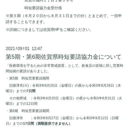
佐賀市城内１丁目１番５９号
時短要請協力金受付係
※第５期（８月２０日から８月３１日までの分）とまとめて、一括申
請することもできます。
※詳細につきましては
佐賀県HP
をご確認ください。
2021
09
01 12:47
/
/
第5期・第6期佐賀県時短要請協力金について
「医療環境を守るための非常警戒措置」として、飲食店の皆様に対し営業時
間短縮の要請がありました。
・第5期 時短営業要請期間
旧唐津市(※)：令和3年8月20日（金曜日）の夜から令和3年8月26日（木
曜日）までの
7日間
その他県域 ：令和3年8月20日（金曜日）の夜から令和3年8月31日（火
曜日）までの12日間
・第6期 時短営業要請期間
旧唐津市 ：令和3年8月27日（金曜日）から令和3年9月12日（日曜
日）までの
17日間
（酒類提供できません）