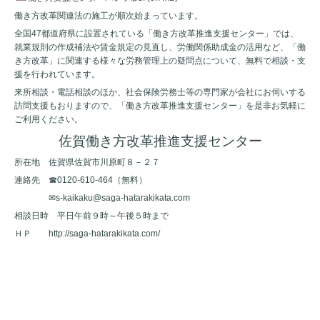
働き方改革関連法の施工が順次始まっています。
全国47都道府県に設置されている「働き方改革推進支援センター」では、
就業規則の作成補法や賃金規定の見直し、労働関係助成金の活用など、「働
き方改革」に関連する様々な労務管理上の疑問点について、無料で相談・支
援を行われています。
来所相談・電話相談のほか、社会保険労務士等の専門家が会社にお伺いする
訪問支援もおりますので、「働き方改革推進支援センター」を是非お気軽に
ご利用ください。
佐賀働き方改革推進支援センター
所在地 佐賀県佐賀市川原町８－２７
連絡先 ☎0120-610-464（無料）
✉s-kaikaku@saga-hatarakikata.com
相談日時 平日午前９時～午後５時まで
ＨＰ
http://saga-hatarakikata.com/