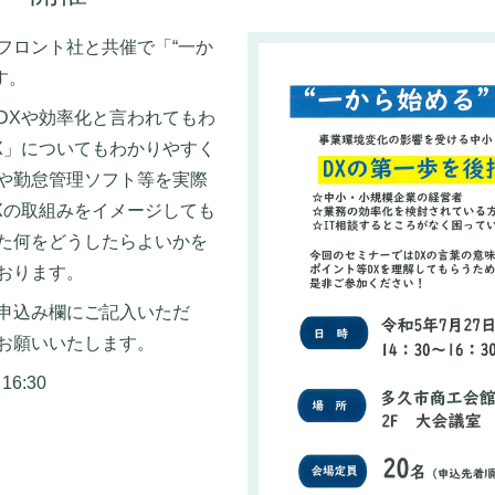
フロント社と共催で「“一か
す。
DX
や効率化と言われてもわ
X
」についてもわかりやすく
や勤怠管理ソフト等を実際
X
の取組みをイメージしても
た何をどうしたらよいかを
おります。
申込み欄にご記入いただ
お願いいたします。
6:30