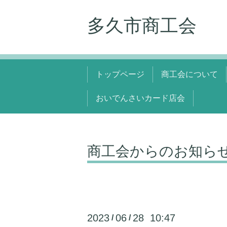
多久市商工会
トップページ
商工会について
おいでんさいカード店会
商工会からのお知ら
2023
06
28 10:47
/
/