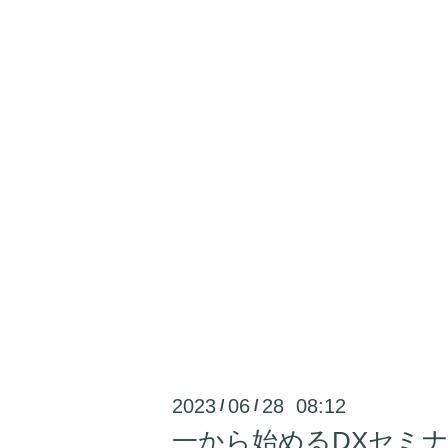
2023
06
28 08:12
/
/
一から始めるDXセミ