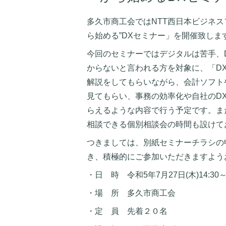
多久市商工会では
NTT
西日本ビジネス
ら始める”
DX
セミナー」を開催致しま
今回のセミナーではデジタルは苦手、
からないと言われる方を対象に、「
D
解説をしてもらいながら、会計ソフト
見てもらい、事務の効率化や自社の
D
らえるような内容で行う予定です。ま
相談できる個別相談会の時間も設けて
つきましては、別紙セミナーチラシの
き、積極的にご参加いただきますよう
・日 時 令和5年7月27日(木)14:30～1
・場 所 多久市商工会
・定 員 先着２０名