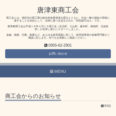
唐津東商工会
商工会とは、地区内の商工業の総合的改善発達を図るとともに、社会一般の福祉の増進に
資することを目的として、法律に基づき設立された「特別認可法人」です。
唐津東商工会は平成１８年４月に５商工会（浜玉町、七山村、厳木町、相知町、北波多
村）が合併し新たにスタートしました。
金融、税務、労務、創業など、あらゆる経営課題に対して、経営指導員や各種専門家がご
相談に応じます。何でもお気軽にご相談ください。
0955-62-2901
お問い合わせ
MENU
商工会からのお知らせ
RSS