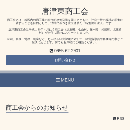
唐津東商工会
商工会とは、地区内の商工業の総合的改善発達を図るとともに、社会一般の福祉の増進に
資することを目的として、法律に基づき設立された「特別認可法人」です。
唐津東商工会は平成１８年４月に５商工会（浜玉町、七山村、厳木町、相知町、北波多
村）が合併し新たにスタートしました。
金融、税務、労務、創業など、あらゆる経営課題に対して、経営指導員や各種専門家がご
相談に応じます。何でもお気軽にご相談ください。
0955-62-2901
お問い合わせ
MENU
商工会からのお知らせ
RSS