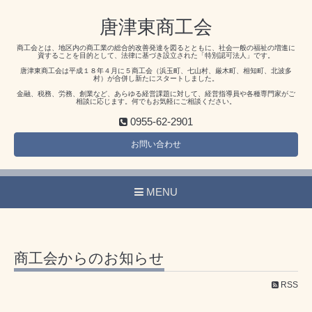
唐津東商工会
商工会とは、地区内の商工業の総合的改善発達を図るとともに、社会一般の福祉の増進に
資することを目的として、法律に基づき設立された「特別認可法人」です。
唐津東商工会は平成１８年４月に５商工会（浜玉町、七山村、厳木町、相知町、北波多
村）が合併し新たにスタートしました。
金融、税務、労務、創業など、あらゆる経営課題に対して、経営指導員や各種専門家がご
相談に応じます。何でもお気軽にご相談ください。
0955-62-2901
お問い合わせ
MENU
商工会からのお知らせ
RSS