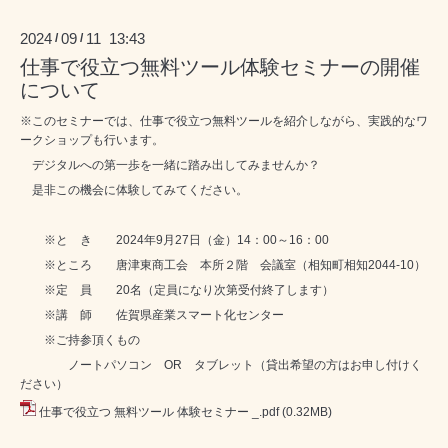
2024
09
11 13:43
/
/
仕事で役立つ無料ツール体験セミナーの開催
について
※このセミナーでは、仕事で役立つ無料ツールを紹介しながら、実践的なワ
ークショップも行います。
デジタルへの第一歩を一緒に踏み出してみませんか？
是非この機会に体験してみてください。
※と き 2024年9月27日（金）14：00～16：00
※ところ 唐津東商工会 本所２階 会議室（相知町相知2044-10）
※定 員 20名（定員になり次第受付終了します）
※講 師 佐賀県産業スマート化センター
※ご持参頂くもの
ノートパソコン OR タブレット（貸出希望の方はお申し付けく
ださい）
仕事で役立つ 無料ツール 体験セミナー _.pdf
(0.32MB)