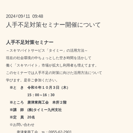
2024
09
11 09:48
/
/
人手不足対策セミナー開催について
人手不足対策セミナー
～スキマバイトサービス「タイミー」の活用方法～
現在の社会環境の中ちょっとした空き時間を活かして
働く「スキマバイト」市場が拡大し利用者も増えてます。
このセミナーでは人手不足の対策に向けた活用方法について
学びます。是非ご参加ください。
※と き 令和６年１０月３日（木）
15：00～16：30
※ところ 唐津東商工会 本所２階
※講 師 (株)タイミー九州支社
※定 員 20名
※お問い合わせ
唐津東商工会 ℡：0955-62-2901