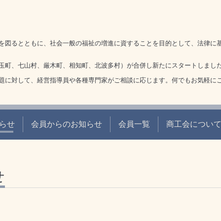
を図るとともに、社会一般の福祉の増進に資することを目的として、法律に
玉町、七山村、厳木町、相知町、北波多村）が合併し新たにスタートしまし
題に対して、経営指導員や各種専門家がご相談に応じます。何でもお気軽に
らせ
会員からのお知らせ
会員一覧
商工会につい
せ