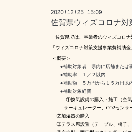
2020
12
25 15:09
/
/
佐賀県ウィズコロナ対
佐賀県では、事業者のウィズコロナ
「ウィズコロナ対策支援事業費補助金
＜概要＞
●補助対象者 県内に店舗または事
●補助率 １／２以内
●補助額 ５万円から１５万円以内
●補助対象経費
①
換気設備の購入・施工（空気
サーキュレーター、
CO2
センサ
②
加湿器の購入
③
テラス席設置（テーブル、椅子、