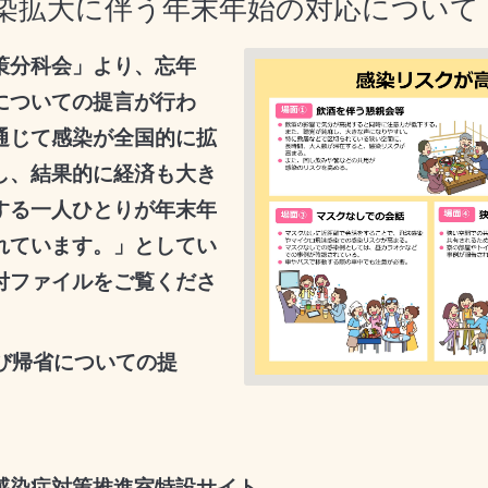
染拡大に伴う年末年始の対応について
策分科会」より、忘年
についての提言が行わ
通じて感染が全国的に拡
し、結果的に経済も大き
する一人ひとりが年末年
れています。」としてい
付ファイルをご覧くださ
び帰省についての提
感染症対策推進室特設サイト