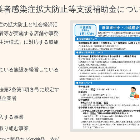
業者感染症拡大防止等支援補助金につ
症の拡大防止と社会経済活
者等が実施する店舗や事務
生活様式」に対応する取組
ている施設を経営している
法第2条第1項各号に規定す
模企業者
入する事業
取り組む事業
までに製品などの納品、支払