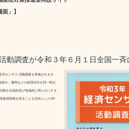
場面」】
‐活動調査が令和３年６月１日全国一斉
経済センサス-活動調査を実施されます。
金額や、費用などの経理項目を同一時点
活動を全国的及び地域的に明らかにする
母集団情報を得ることを目的とした5年