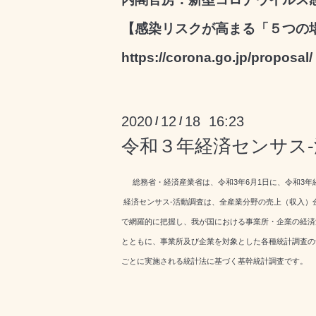
【感染リスクが高まる「５つの
https://corona.go.jp/proposal/
2020
12
18 16:23
/
/
令和３年経済センサス
総務省・経済産業省は、令和3年6月1日に、令和3年
経済センサス‐活動調査は、全産業分野の売上（収入）
で網羅的に把握し、我が国における事業所・企業の経済
とともに、事業所及び企業を対象とした各種統計調査の
ごとに実施される統計法に基づく基幹統計調査です。