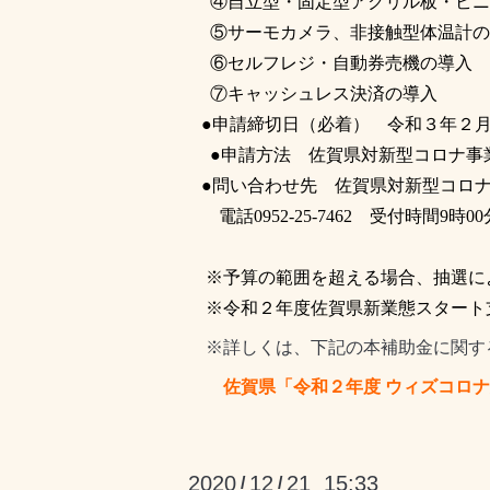
④
自立型・固定型アクリル板・ビニ
⑤
サーモカメラ、非接触型体温計の
⑥
セルフレジ・自動券売機の導入
⑦
キャッシュレス決済の導入
●申請締切日（必着） 令和３年２
●申請方法 佐賀県対新型コロナ事
●問い合わせ先 佐賀県対新型コロナ
電話
0952-25-7462
受付時間
9
時
00
※
予算の範囲を超える場合、抽選に
※
令和２年度佐賀県新業態スタート
※詳しくは、下記の本補助金に関す
佐賀県「令和２年度
ウィズコロナ
2020
12
21 15:33
/
/