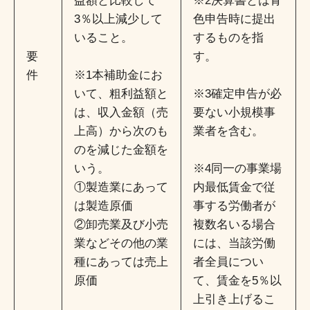
益額と比較して
※2決算書とは青
3％以上減少して
色申告時に提出
いること。
するものを指
要
す。
件
※1本補助金にお
いて、粗利益額と
※3確定申告が必
は、収入金額（売
要ない小規模事
上高）から次のも
業者を含む。
のを減じた金額を
いう。
※4同一の事業場
①製造業にあって
内最低賃金で従
は製造原価
事する労働者が
②卸売業及び小売
複数名いる場合
業などその他の業
には、当該労働
種にあっては売上
者全員につい
原価
て、賃金を5％以
上引き上げるこ