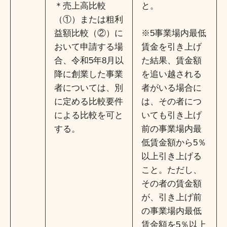
＊売上高比較
と。
（①）または粗利
益額比較（②）に
※5事業場内最低
おいて申請する場
賃金を引き上げ
合、令和5年8月以
た結果、賃金額
降に創業した事業
を追い越される
者については、別
者がいる場合に
に定める比較要件
は、その者につ
による比較を可と
いても引き上げ
する。
前の事業場内最
低賃金額から5％
以上引き上げる
こと。ただし、
その者の賃金額
が、引き上げ前
の事業場内最低
賃金額を5％以上