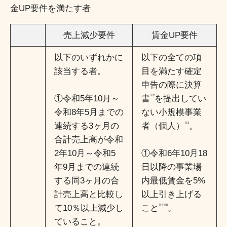
金UP要件を満たす者
売上減少要件
賃金UP要件
以下のいずれかに
以下の全ての項
該当する者。
目を満たす確定
申告の際に決算
①令和5年10月～
書
※2
を提出してい
令和8年5月までの
ない小規模事業
連続する3ヶ月の
者（個人）
※3
。
合計売上高が令和
2年10月～令和5
①令和6年10月18
年9月までの連続
日以降の事業場
する同3ヶ月の合
内最低賃金を5%
計売上高と比較し
以上引き上げる
て10％以上減少し
こと
※4※5
。
ていること。