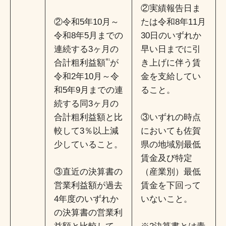
②実績報告日ま
②令和5年10月～
たは令和8年11月
令和8年5月までの
30日のいずれか
連続する3ヶ月の
早い日までに引
合計粗利益額
※
1
が
き上げに伴う賃
令和2年10月～令
金を支給してい
和5年9月までの連
ること。
続する同3ヶ月の
合計粗利益額と比
③いずれの時点
較して3％以上減
においても佐賀
少していること。
県の地域別最低
賃金及び特定
③直近の決算書の
（産業別）最低
営業利益額が過去
賃金を下回って
4年度のいずれか
いないこと。
の決算書の営業利