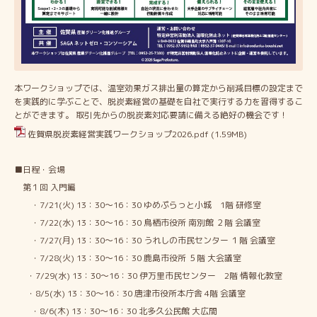
本ワークショップでは、温室効果ガス排出量の算定から削減目標の設定まで
を実践的に学ぶことで、脱炭素経営の基礎を自社で実行する力を習得するこ
とができます。 取引先からの脱炭素対応要請に備える絶好の機会です！
佐賀県脱炭素経営実践ワークショップ2026.pdf
(1.59MB)
■日程・会場
第１回 入門編
・7/21(火) 13：30～16：30 ゆめぷらっと小城 1階 研修室
・7/22(水) 13：30～16：30 鳥栖市役所 南別館 ２階 会議室
・7/27(月) 13：30～16：30 うれしの市民センター １階 会議室
・7/28(火) 13：30～16：30 鹿島市役所 ５階 大会議室
・7/29(水) 13：30～16：30 伊万里市民センター 2階 情報化教室
・8/5(水) 13：30～16：30 唐津市役所本庁舎 4階 会議室
・8/6(木) 13：30～16：30 北多久公民館 大広間