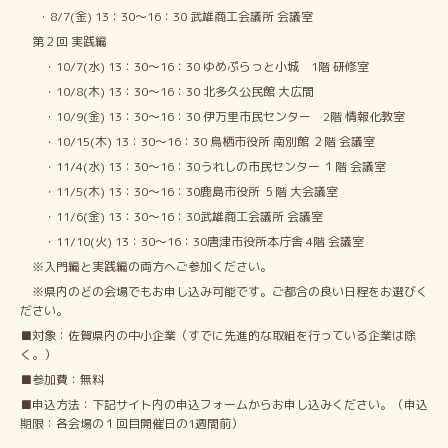
・8/7(金) 13：30～16：30 武雄商工会議所 会議室
第２回 実践編
・10/7(水) 13：30～16：30 ゆめぷらっと小城 1階 研修室
・10/8(木) 13：30～16：30 北多久公民館 大広間
・10/9(金) 13：30～16：30 伊万里市民センター 2階 情報化教室
・10/15(木) 13：30～16：30 鳥栖市役所 南別館 ２階 会議室
・11/4(水) 13：30～16：30うれしの市民センター １階 会議室
・11/5(木) 13：30～16：30鹿島市役所 ５階 大会議室
・11/6(金) 13：30～16：30武雄商工会議所 会議室
・11/10(火) 13：30～16：30唐津市役所本庁舎 4階 会議室
※入門編と実践編の両方へご参加ください。
※県内のどの会場でもお申し込み可能です。ご都合の良い日程をお選びく
ださい。
■対象：佐賀県内の中小企業（すでに先進的な取組を行っている企業は除
く。）
■参加費：無料
■申込方法：下記サイト内の申込フォームからお申し込みください。（申込
期限：各会場の１回目開催日の1週間前）