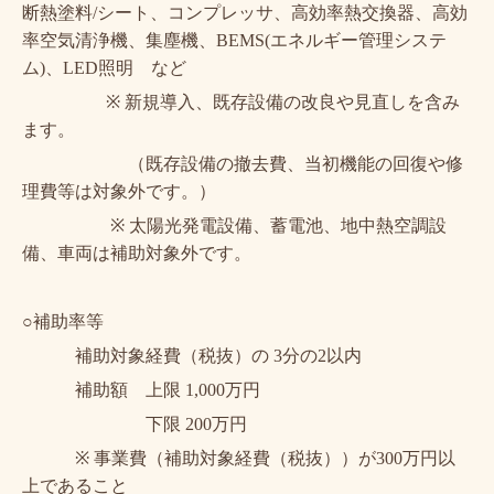
断熱塗料
/
シート、コンプレッサ、高効率熱交換器、高効
率空気清浄機、集塵機、
BEMS(
エネルギー管理システ
ム
)
、
LED
照明 など
※
新規導入、既存設備の改良や見直しを含み
ます。
（既存設備の撤去費、当初機能の回復や修
理費等は対象外です。）
※
太陽光発電設備、蓄電池、地中熱空調設
備、車両は補助対象外です。
○補助率等
補助対象経費（税抜）の
3
分の
2
以内
補助額 上限
1,000
万円
下限
200
万円
※
事業費（補助対象経費（税抜））が
300
万円以
上であること