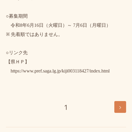
○募集期間
令和
8
年
6
月
16
日（火曜日）～
7
月
6
日（月曜日）
※
先着順ではありません。
○リンク先
【県ＨＰ】
https://www.pref.saga.lg.jp/kiji003118427/index.html
1