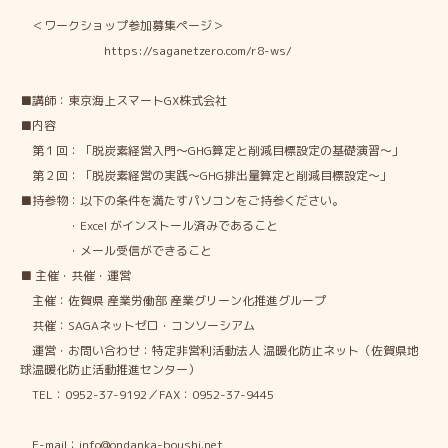
＜ワークショップ参加募集ページ＞
https://saganetzero.com/r8-ws/
■講師：東京海上スマートGX株式会社
■内容
第１回：「脱炭素経営入門～GHG算定と削減目標設定の基礎演習～」
第２回：「脱炭素経営の実践～GHG排出量算定と削減目標設定～」
■持参物：以下の条件を満たすパソコンをご持参ください。
・Excel がインストール済みであること
・メール受信ができること
■ 主催・共催・運営
主催：佐賀県 産業労働部 産業グリーン化推進グループ
共催：SAGAネットゼロ・コンソーシアム
運営・お問い合わせ：特定非営利活動法人 温暖化防止ネット（佐賀県地
球温暖化防止活動推進センター）
TEL：0952-37-9192／FAX：0952-37-9445
E-mail：info@ondanka-boushi.net