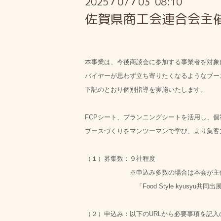
2025
07
03 08:10
/
/
佐賀県商工会連合会主
本事業は、今後商談会に参加する事業者を対象
バイヤーが思わず立ち寄りたくなるようなブー
下記のとおり個別指導を実施いたします。
FCPシート、プランニングシートを活用し、
ブースづくりをマンツーマンで学び、より集客
（１）募集数：９社程度
※申込み多数の場合は本会が主催する「
「Food Style kyusyu共同出
（２）申込み：以下のURLから必要事項を記