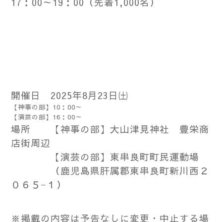
17：00～19：00（先着1,000名）
開催日
2025年8月23日㈯
【神事の部】10：00～
【演芸の部】16：00～
場所 【神事の部】大山津見神社 豊栄商
店街周辺
【演芸の部】東串良町町民運動場
（鹿児島県肝属郡東串良町新川西２
０６５−１）
※掲載の内容は予告なしに変更・中止する場