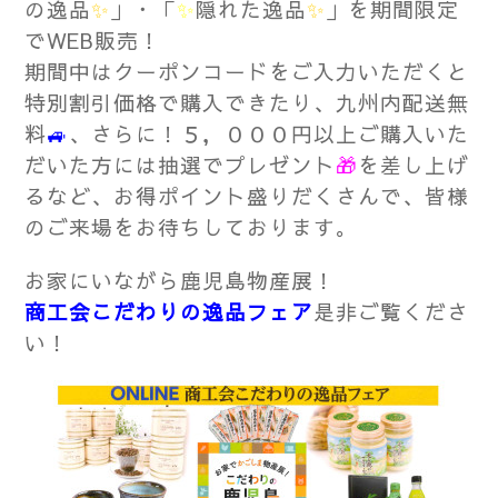
の逸品
✨
」・「
✨
隠れた逸品
✨
」を期間限定
でWEB販売！
期間中はクーポンコードをご入力いただくと
特別割引価格で購入できたり、九州内配送無
料
🚙
、さらに！５，０００円以上ご購入いた
だいた方には抽選でプレゼント
🎁
を差し上げ
るなど、お得ポイント盛りだくさんで、皆様
のご来場をお待ちしております。
お家にいながら鹿児島物産展！
商工会こだわりの逸品フェア
是非ご覧くださ
い！