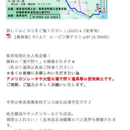
詳しくはこちらをご覧ください↓(2025.4.7変更有）
【最終版】R7.4.7 ルーピン祭チラシ.pdf
(0.98MB)
毎年恒例の大人気企画！
無料の「潮干狩り」も開催されます★
（貝ほり道具は各自ご持参ください）
※多くの皆様にお楽しみいただきたい為
アメリカンレーキや大型の潮干狩り道具
等は使用禁止
です。
ご理解、ご協力よろしくお願いいたします
。
今年は串良商業高校ダンス部も出演予定です♪
地元露店やキッチンカーなども出店。
普段は入れない！！志布志石油備蓄のバス見学も開催されま
す。