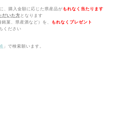
に、購入金額に応じた県産品が
もれなく当たります
ただいた方
となります
崎銘菓、県産酒など）を、
もれなくプレゼント
ちください
崎
」で検索願います。