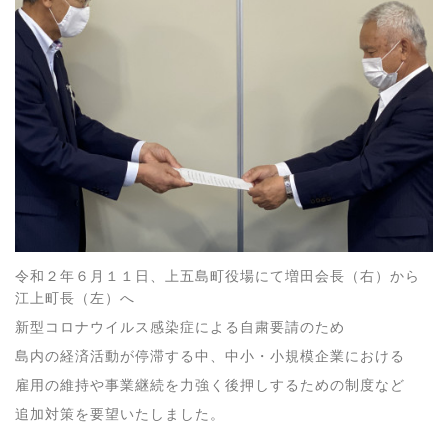
令和２年６月１１日、上五島町役場にて増田会長（右）から
江上町長（左）へ
新型コロナウイルス感染症による自粛要請のため
島内の経済活動が停滞する中、中小・小規模企業における
雇用の維持や事業継続を力強く後押しするための制度など
追加対策を要望いたしました。