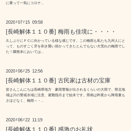
に乗って一気にコロナ...
2020
07
15 09:58
/
/
[長崎解体１１０番] 梅雨も佳境に・・・・
久しぶりにＰＣに向かっている様な感じです。この梅雨も私たち九州人にと
って、ものすごく牙を剥き襲い掛かってきたとんでもない大荒れの梅雨でし
た！隣熊本においては...
2020
06
25 12:56
/
/
[長崎解体１１０番] 古民家は古材の宝庫
皆さんこんにちは長崎県地方 豪雨警報が出されるくらいの大雨で、県北地
域は川の警戒水域に注意、避難指示まで始末です。県南は昨夜から降雨量も
さほどなく、梅雨～・...
2020
06
22 11:19
/
/
[長崎解体１１０番] 感激のお礼状