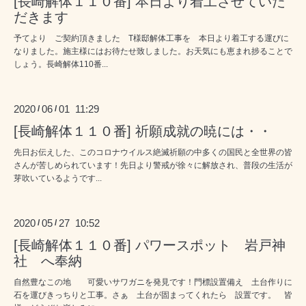
[長崎解体１１０番] 本日より着工させていた
だきます
予てより ご契約頂きました T様邸解体工事を 本日より着工する運びに
なりました。施主様にはお待たせ致しました。お天気にも恵まれ捗ることで
しょう。長崎解体110番...
2020
06
01 11:29
/
/
[長崎解体１１０番] 祈願成就の暁には・・
先日お伝えした、このコロナウイルス絶滅祈願の中多くの国民と全世界の皆
さんが苦しめられています！先日より警戒が徐々に解放され、普段の生活が
芽吹いているようです...
2020
05
27 10:52
/
/
[長崎解体１１０番] パワースポット 岩戸神
社 へ奉納
自然豊なこの地 可愛いサワガニを発見です！門標設置備え 土台作りに
石を運びきっちりと工事。さぁ 土台が固まってくれたら 設置です。 皆