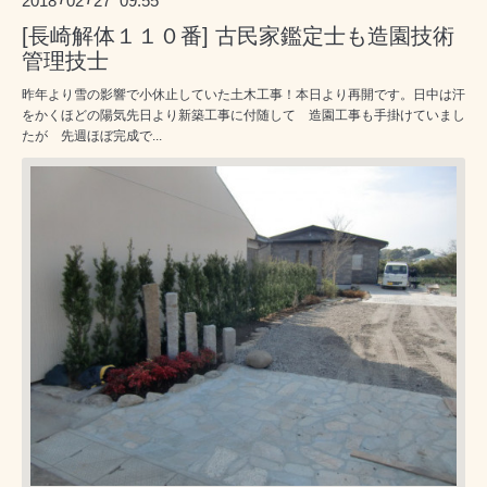
2018
02
27 09:55
[長崎解体１１０番] 古民家鑑定士も造園技術
管理技士
昨年より雪の影響で小休止していた土木工事！本日より再開です。日中は汗
をかくほどの陽気先日より新築工事に付随して 造園工事も手掛けていまし
たが 先週ほぼ完成で...