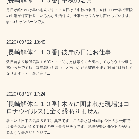
[長崎解体１１０番] 中秋の名月
月日が経つのは早いもんです・・今日は「中秋の名月」今はコロナ禍で普段
の生活が様変わり、いろんな生活様式、仕事のやり方から変わっています。
go-toキャンペーンで人...
2020
09
22 13:45
/
/
[長崎解体１１０番] 彼岸の日にお仕事！
数日前より最低気温１６℃・・・明け方は寒くて布団出してもらう！今朝も
寒かったですね！毎年暑い！暑い！と言いながら彼岸を迎える頃には涼しく
なります・・『暑さ寒さ...
2020
08
17 17:24
/
/
[長崎解体１１０番] 木々に囲まれた現場はコ
ロナウイルスに全く縁ありません
暑～い！日中の気温３５℃、異常です！この暑さは&hellip;今日の浜松市で
は最高気温が４０℃越えの史上最高だそうです。熱波が襲い掛かるのがわか
るような暑さだと予測で...