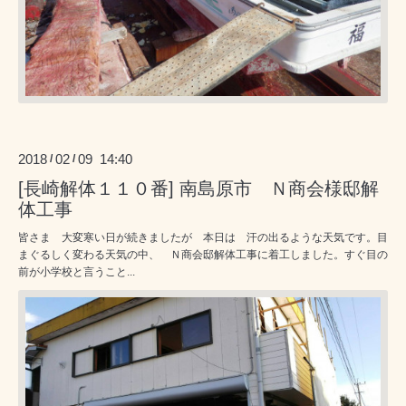
2018
02
09 14:40
/
/
[長崎解体１１０番] 南島原市 Ｎ商会様邸解
体工事
皆さま 大変寒い日が続きましたが 本日は 汗の出るような天気です。目
まぐるしく変わる天気の中、 Ｎ商会邸解体工事に着工しました。すぐ目の
前が小学校と言うこと...