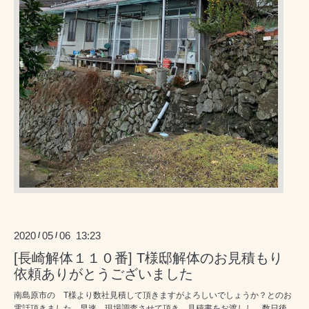
2020
05
06 13:23
/
/
[長崎解体１１０番] T様邸解体のお見積もり
依頼ありがとうございました
南島原市の T様より数社見積して頂きますがよろしいでしょうか？とのお
電話頂きました。早速 現場調査させて頂き 見積書をお渡しし、数日後