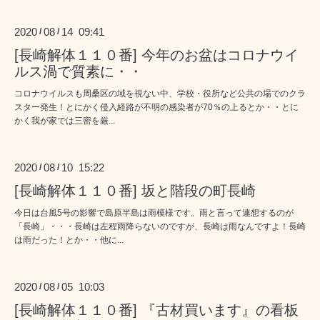
2020
08
14 09:41
/
/
[長崎解体１１０番] 今年のお盆はコロナウイ
ルス渦で質素に・・
コロナウイルスも周桑区の域を視ない中、学校・役所など公共の場でのクラ
スター発生！とにかく侵入経路が不明の感染者が70％の上るとか・・とに
かく我が家では三密を厳...
2020
08
10 15:22
/
/
[長崎解体１１０番] 坂と階段の町長崎
今日は台風5号の影響で島原半島は雨模様です。雨と言って連想するのが
「長崎」・・・長崎は左程雨降らないのですが、長崎は雨なんですよ！長崎
は雨だった！とか・・他に...
2020
08
05 10:03
/
/
[長崎解体１１０番] 『古材買います』の看板