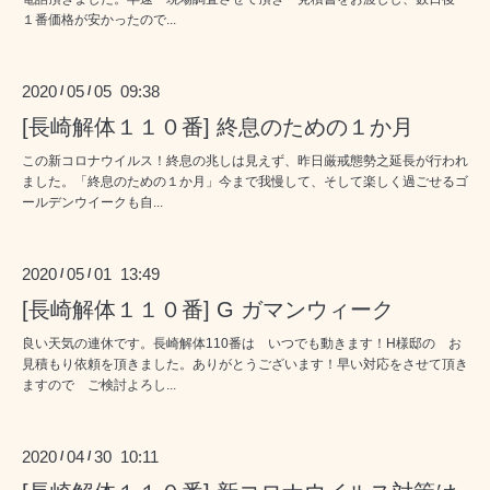
１番価格が安かったので...
2020
05
05 09:38
/
/
[長崎解体１１０番] 終息のための１か月
この新コロナウイルス！終息の兆しは見えず、昨日厳戒態勢之延長が行われ
ました。「終息のための１か月」今まで我慢して、そして楽しく過ごせるゴ
ールデンウイークも自...
2020
05
01 13:49
/
/
[長崎解体１１０番] G ガマンウィーク
良い天気の連休です。長崎解体110番は いつでも動きます！H様邸の お
見積もり依頼を頂きました。ありがとうございます！早い対応をさせて頂き
ますので ご検討よろし...
2020
04
30 10:11
/
/