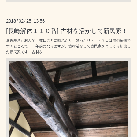
2018
02
25 13:56
/
/
[長崎解体１１０番] 古材を活かして新民家！
最近寒さが緩んで 数日ごとに晴れたり 降ったり・・・今日は雨の長崎で
す！ところで 一年前になりますが、古材活かして古民家をそっくり新築し
た新民家です！古材を...