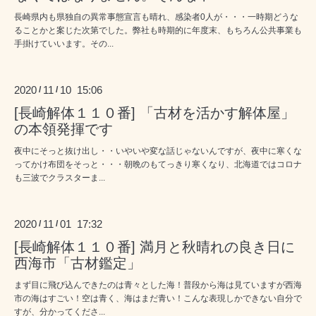
長崎県内も県独自の異常事態宣言も晴れ、感染者0人が・・・一時期どうな
ることかと案じた次第でした。弊社も時期的に年度末、もちろん公共事業も
手掛けていいます。その...
2020
11
10 15:06
/
/
[長崎解体１１０番] 「古材を活かす解体屋」
の本領発揮です
夜中にそっと抜け出し・・いやいや変な話じゃないんですが、夜中に寒くな
ってかけ布団をそっと・・・朝晩のもてっきり寒くなり、北海道ではコロナ
も三波でクラスターま...
2020
11
01 17:32
/
/
[長崎解体１１０番] 満月と秋晴れの良き日に
西海市「古材鑑定」
まず目に飛び込んできたのは青々とした海！普段から海は見ていますが西海
市の海はすごい！空は青く、海はまだ青い！こんな表現しかできない自分で
すが、分かってくださ...