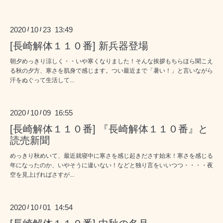
2020
10
23 13:49
/
/
[長崎解体１１０番] 新兵器登場
朝夕めっきり涼しく・・いや寒くなりました！そんな挨拶もちらほら聞こえ
る秋の夕方、寒さを肌身で感じます。つい最近まで「暑い！」と言いながら
汗をぬぐって生活して...
2020
10
09 16:55
/
/
[長崎解体１１０番] 『長崎解体１１０番』と
読売新聞
めっきり秋めいて、最近就寝中に寒さを感じ起きださす始末！寒さを感じる
年になったのか、いやそうに違いない！などと独り言をいいつつ・・・・夜
空を見上げればさすが...
2020
10
01 14:54
/
/