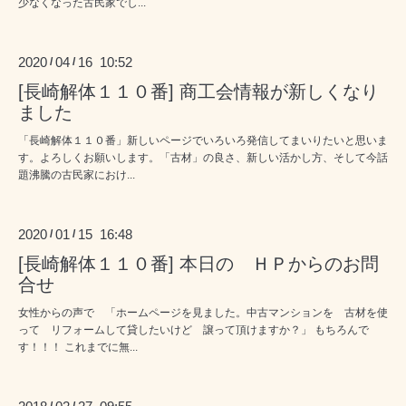
少なくなった古民家でし...
2020
04
16 10:52
/
/
[長崎解体１１０番] 商工会情報が新しくなり
ました
「長崎解体１１０番」新しいページでいろいろ発信してまいりたいと思いま
す。よろしくお願いします。「古材」の良さ、新しい活かし方、そして今話
題沸騰の古民家におけ...
2020
01
15 16:48
/
/
[長崎解体１１０番] 本日の ＨＰからのお問
合せ
女性からの声で 「ホームページを見ました。中古マンションを 古材を使
って リフォームして貸したいけど 譲って頂けますか？」 もちろんで
す！！！ これまでに無...
/
/