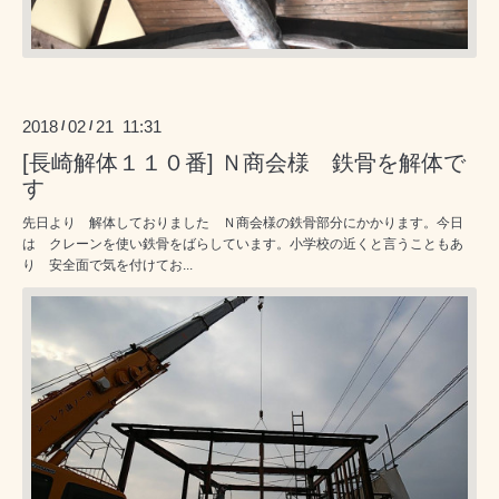
2018
02
21 11:31
/
/
[長崎解体１１０番] Ｎ商会様 鉄骨を解体で
す
先日より 解体しておりました Ｎ商会様の鉄骨部分にかかります。今日
は クレーンを使い鉄骨をばらしています。小学校の近くと言うこともあ
り 安全面で気を付けてお...