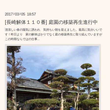
2017
03
05 18:57
/
/
[長崎解体１１０番] 庭園の移築再生進行中
清清しい春の陽気に誘われ 気持ちい朝を迎えました。最高に気分いいで
す！昨日より 家の解体ばかりでなく庭の移築再生に取り組んでいますが
この時期ならではの仕事...