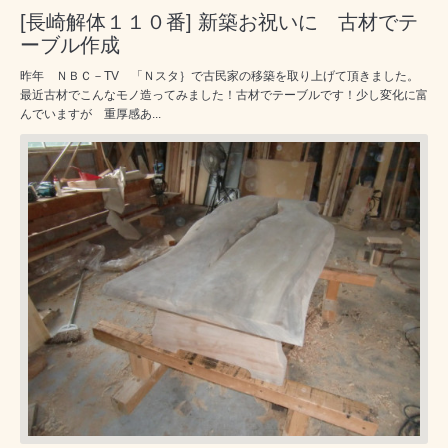
[長崎解体１１０番] 新築お祝いに 古材でテ
ーブル作成
昨年 ＮＢＣ－TV 「Ｎスタ｝で古民家の移築を取り上げて頂きました。
最近古材でこんなモノ造ってみました！古材でテーブルです！少し変化に富
んでいますが 重厚感あ...