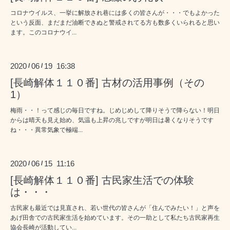
コロナウイルス、一挙に解放され巷には多くの皆さんが・・・でもよかった
という反面、まだまだ油断できぬと警戒されてる方も数多くいられると思い
ます。このコロナウイ...
2020
06
19 16:38
/
/
[長崎解体１１０番] 古材の活用事例（その
1）
梅雨・・！って感じの毎日ですね。じめじめして降りそうで降らない！明日
からは晴天も見え始め、気温も上昇の兆しですが明日は暑くなりそうです
ね・・・異常気象で極端...
2020
06
15 11:16
/
/
[長崎解体１１０番] 古民家生活での体験
は・・・
古民家も最近では見直され、若い世代の皆さんが「住んでみたい！」と声を
あげ田舎での古民家生活を始めています。その一助として私たち古民家再生
協会長崎が活動してい...