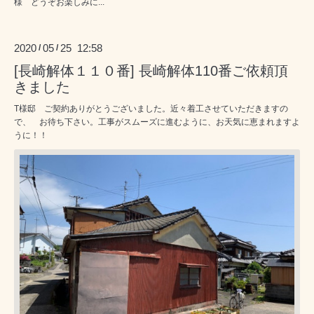
様 どうぞお楽しみに...
2020
05
25 12:58
/
/
[長崎解体１１０番] 長崎解体110番ご依頼頂
きました
T様邸 ご契約ありがとうございました。近々着工させていただきますの
で、 お待ち下さい。工事がスムーズに進むように、お天気に恵まれますよ
うに！！