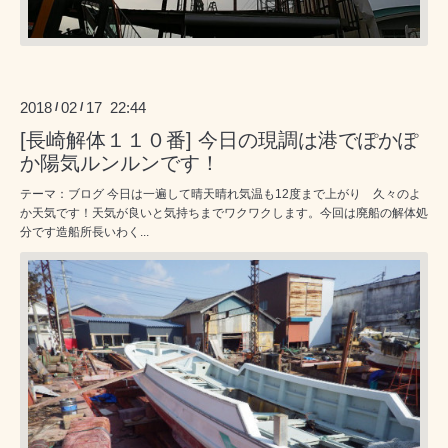
2018
02
17 22:44
/
/
[長崎解体１１０番] 今日の現調は港でぽかぽ
か陽気ルンルンです！
テーマ：ブログ 今日は一遍して晴天晴れ気温も12度まで上がり 久々のよ
か天気です！天気が良いと気持ちまでワクワクします。今回は廃船の解体処
分です造船所長いわく...