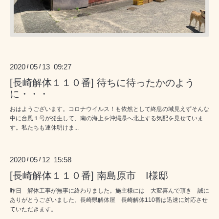
2020
05
13 09:27
/
/
[長崎解体１１０番] 待ちに待ったかのよう
に・・・
おはようございます。コロナウイルス！も依然として終息の域見えずそんな
中に台風１号が発生して、南の海上を沖縄県へ北上する気配を見せていま
す。私たちも連休明けま...
2020
05
12 15:58
/
/
[長崎解体１１０番] 南島原市 I様邸
昨日 解体工事が無事に終わりました。施主様には 大変喜んで頂き 誠に
ありがとうございました。長崎県解体屋 長崎解体110番は迅速に対応させ
ていただきます。