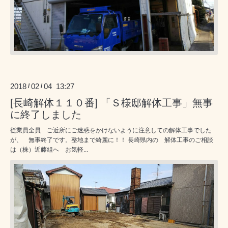
2018
02
04 13:27
/
/
[長崎解体１１０番] 「Ｓ様邸解体工事」無事
に終了しました
従業員全員 ご近所にご迷惑をかけないように注意しての解体工事でした
が、 無事終了です。整地まで綺麗に！！ 長崎県内の 解体工事のご相談
は（株）近藤組へ お気軽...