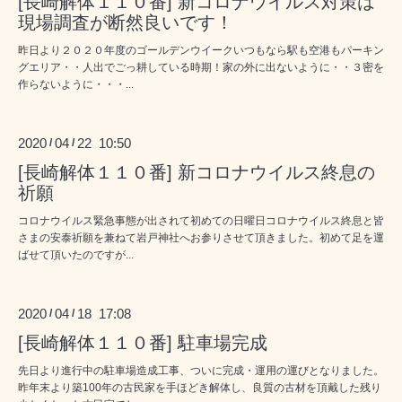
[長崎解体１１０番] 新コロナウイルス対策は
現場調査が断然良いです！
昨日より２０２０年度のゴールデンウイークいつもなら駅も空港もパーキン
グエリア・・人出でごっ耕している時期！家の外に出ないように・・３密を
作らないように・・・...
2020
04
22 10:50
/
/
[長崎解体１１０番] 新コロナウイルス終息の
祈願
コロナウイルス緊急事態が出されて初めての日曜日コロナウイルス終息と皆
さまの安泰祈願を兼ねて岩戸神社へお参りさせて頂きました。初めて足を運
ばせて頂いたのですが...
2020
04
18 17:08
/
/
[長崎解体１１０番] 駐車場完成
先日より進行中の駐車場造成工事、ついに完成・運用の運びとなりました。
昨年末より築100年の古民家を手ほどき解体し、良質の古材を頂戴した残り