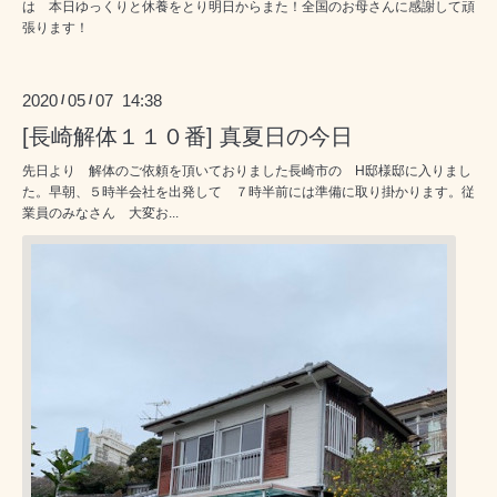
は 本日ゆっくりと休養をとり明日からまた！全国のお母さんに感謝して頑
張ります！
2020
05
07 14:38
/
/
[長崎解体１１０番] 真夏日の今日
先日より 解体のご依頼を頂いておりました長崎市の H邸様邸に入りまし
た。早朝、５時半会社を出発して ７時半前には準備に取り掛かります。従
業員のみなさん 大変お...