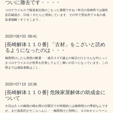
ついに撤去です・・・・
コロナウイルスで報道各社熱のこもった展開ですね！昨日の長崎県では陽性
反応確認が、15名！やたらと増加しています。その中で雲仙市で４名の感
染者隔離！すぐそこまで...
2020
08
03 08:41
/
/
[長崎解体１１０番] 「古材」をこざいと読め
るようになったのは・・・
梅雨明けしたら突然の酷暑・・連日３０℃越えの毎日だけどそんな中にっく
きコロナウイルスが世界を圧巻してんてこ舞いの日々になっています。この
間までは感染者数はごく...
2020
07
19 10:36
/
/
[長崎解体１１０番] 危険家屋解体の助成金に
ついて
今日は久々の梅雨の晴れ間の日曜日です時期的には梅雨明けの季節なんです
が、まだ低気圧がそこらへんに・・梅雨明けと同時に、ＧＯtoキャンペーン