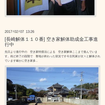
2017
02
07 13:26
/
/
[長崎解体１１０番] 空き家解体助成金工事進
行中
先日より進行中の 空き家特措法による 空き家解体ここまで進んでいま
す。殆ど終了の段階で 整地が終わった状況です今古民家が次々と解体され
ています確かに空き家多...