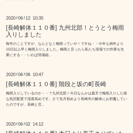
2020
06
12 10:35
/
/
[長崎解体１１０番] 九州北部！とうとう梅雨
入りしました
毎年のことですが、なんとなく梅雨っていや！ですね・・今年も例年より
10日以上早く梅雨入りしました。梅雨と言ったら私たち現場での作業を生
業にする・・いわば現場組...
2020
06
06 10:47
/
/
[長崎解体１１０番] 階段と坂の町長崎
梅雨入りしているのか・・？九州北部！今日なんかは曇天で梅雨入りした様
な気圧配置で湿度高めです。さて先月初めより長崎市の解体にお邪魔してい
たのですが、長崎と言...
2020
06
02 14:12
/
/