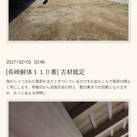
2017
02
01 10:46
/
/
[長崎解体１１０番] 古材鑑定
孫からうつされた風邪がまだぐずついているのですがあちこちで風邪の噂よ
く耳にします。明後日から全国大会が控え 数日東京での活動となります
が 久々に会える仲間に...