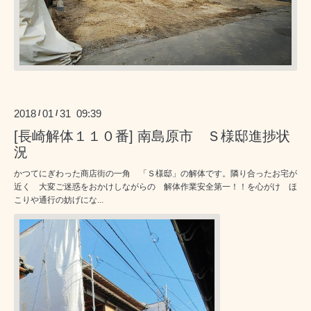
2018
01
31 09:39
/
/
[長崎解体１１０番] 南島原市 Ｓ様邸進捗状
況
かつてにぎわった商店街の一角 「Ｓ様邸」の解体です。隣り合ったお宅が
近く 大変ご迷惑をおかけしながらの 解体作業安全第一！！を心がけ ほ
こりや通行の妨げにな...