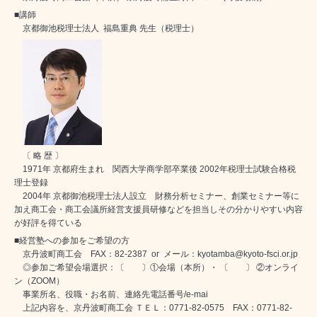
■講師
京都御池税理士法人 福島重典 先生（税理士）
〔 略 歴 〕
1971年 京都府生まれ 関西大学商学部卒業後 2002年税理士試験合格税
理士登録
2004年 京都御池税理士法人設立 財務分析セミナー、創業セミナー等に
加え商工会・商工会議所経営支援員研修などを担当しその分かりやすい内容
が好評を得ている
■経営塾への参加をご希望の方
京丹波町商工会 FAX：82-2387 or メール：kyotamba@kyoto-fsci.or.jp
◎参加ご希望会場選択：〔 〕①会場（本所）・ 〔 〕 ②オンライ
ン（ZOOM）
事業所名、役職・お名前、連絡先電話番号/e-mai
上記内容を、京丹波町商工会 ＴＥＬ：0771-82-0575 FAX：0771-82-