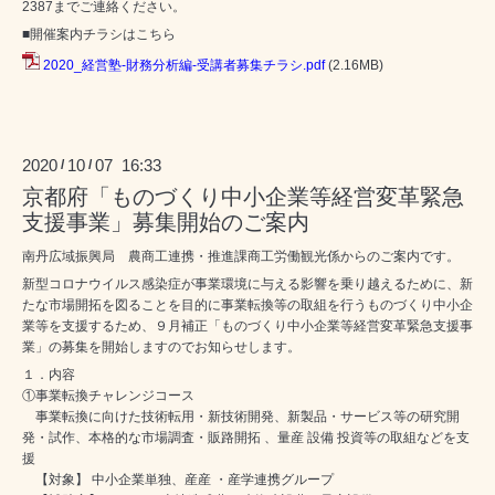
2387までご連絡ください。
■開催案内チラシはこちら
2020_経営塾-財務分析編-受講者募集チラシ.pdf
(2.16MB)
2020
10
07 16:33
/
/
京都府「ものづくり中小企業等経営変革緊急
支援事業」募集開始のご案内
南丹広域振興局 農商工連携・推進課商工労働観光係からのご案内です。
新型コロナウイルス感染症が事業環境に与える影響を乗り越えるために、新
たな市場開拓を図ることを目的に事業転換等の取組を行うものづくり中小企
業等を支援するため、９月補正「ものづくり中小企業等経営変革緊急支援事
業」の募集を開始しますのでお知らせします。
１．内容
①事業転換チャレンジコース
事業転換に向けた技術転用・新技術開発、新製品・サービス等の研究開
発・試作、本格的な市場調査・販路開拓 、量産 設備 投資等の取組などを支
援
【対象】 中小企業単独、産産 ・産学連携グループ