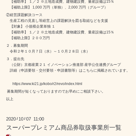
【補助率】 １／２ ※土地造成費、建物建設費、量産設備は15％
【補助上限】 1,000 万円（単独）、2,000 万円（グループ）
②経営課題解決コース
生産工程の見直し等経営上の課題解決を図る取組などを支援
【対象】 小規模企業単独 １
【補助率】 １／２ ※土地造成費、建物建設費、量産設備は15％
【補助上限】２００万円
２．募集期間
令和２年１０月７日（水）～１０月２８日（水）
３．提出先
（公財）京都産業２１ イノベーション推進部 産学公住連携グループ
詳細（申請要領・交付要領・申請書類等）はこちらに掲載されています。
https://www.ki21.jp/kobo/r2/revo/index.html
募集期間が短くなっておりますのでお早めにご相談下さい。
以上
2020
10
07 11:00
/
/
スーパープレミアム商品券取扱事業所一覧