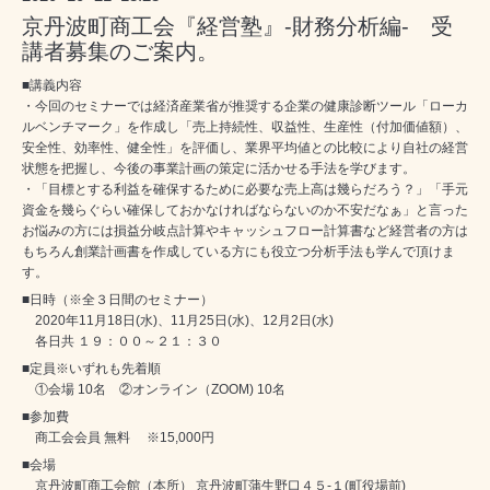
京丹波町商工会『経営塾』-財務分析編- 受
講者募集のご案内。
■講義内容
・今回のセミナーでは経済産業省が推奨する企業の健康診断ツール「ローカ
ルベンチマーク」を作成し「売上持続性、収益性、生産性（付加価値額）、
安全性、効率性、健全性」を評価し、業界平均値との比較により自社の経営
状態を把握し、今後の事業計画の策定に活かせる手法を学びます。
・「目標とする利益を確保するために必要な売上高は幾らだろう？」「手元
資金を幾らぐらい確保しておかなければならないのか不安だなぁ」と言った
お悩みの方には損益分岐点計算やキャッシュフロー計算書など経営者の方は
もちろん創業計画書を作成している方にも役立つ分析手法も学んで頂けま
す。
■日時（※全３日間のセミナー）
2020年11月18日(水)、11月25日(水)、12月2日(水)
各日共 １９：００～２１：３０
■定員※いずれも先着順
①会場 10名 ②オンライン（ZOOM) 10名
■参加費
商工会会員 無料 ※15,000円
■会場
京丹波町商工会館（本所） 京丹波町蒲生野口４５-１(町役場前)