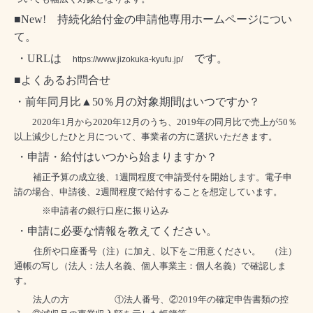
■New! 持続化給付金の申請他専用ホームページについ
て。
・URLは
です。
https://www.jizokuka-kyufu.jp/
■よくあるお問合せ
・前年同月比▲
50
％月の対象期間はいつですか？
2020
年
1
月から
2020
年
12
月のうち、
2019
年の同月比で売上が
50
％
以上減少したひと月について、事業者の方に選択いただきます。
・申請・給付はいつから始まりますか？
補正予算の成立後、
1
週間程度で申請受付を開始します。
電子申
請の場合、申請後、
2
週間程度で給付することを想定しています。
※申請者の銀行口座に振り込み
・申請に必要な情報を教えてください。
住所や口座番号（注）に加え、以下をご用意ください。
（注）
通帳の写し（法人：法人名義、個人事業主：個人名義）で確認しま
す。
法人の方
①法人番号、②
2019
年の確定申告書類の控