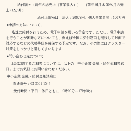
給付額＝（前年の総売上（事業収入））－（前年同月比
-50
％月の売
上
×12
か月）
給付上限額は、法人：
200
万円、個人事業者等：
100
万円
●申請の方法について。
迅速に給付を行うため、電子申請を用いる予定です。ただし、電子申請
を行うことが困難な方についても、例えば全国に受付窓口を開設して対面で
対応するなどの代替手段を確保する予定です。なお、その際にはクラスター
対策をしっかりと講じてまいります
●問い合わせ先について
上記に関するご相談については、以下の「中小企業 金融・給付金相談窓
口」までお気軽にお問い合わせください。
中小企業 金融・給付金相談窓口
直通番号：
03-3501-1544
受付時間：平日・休日ともに、
9
時
00
分～
17
時
00
分