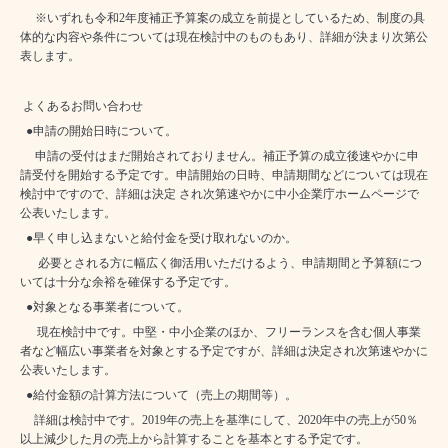
※いずれも令和
2
年度補正予算案の成立を前提としているため、制度の具
体的な内容や条件については現在検討中のものもあり、詳細が決まり次第公
表します。
よくあるお問い合わせ
●申請の開始日時について。
申請の受付はまだ開始されておりません。補正予算の成立後速やかに申
請受付を開始する予定です。申請開始の日時、申請期間などについては現在
検討中ですので、詳細は決定 され次第速やかに中小企業庁ホームページで
公表いたします。
●早く申し込まないと給付金を受け取れないのか。
必要とされる方に幅広く御活用いただけるよう、申請期間と予算額につ
いては十分な余裕を確保する予定です。
●対象となる事業者について。
現在検討中です。中堅・中小企業のほか、フリーランスを含む個人事業
者など幅広い事業者を対象とする予定ですが、詳細は決定され次第速やかに
公表いたします。
●給付金額の計算方法について（売上の期間等）。
詳細は検討中です。
2019
年の売上を基準にして、
2020
年中の売上が
50
％
以上減少した月の売上から計算することを基本とする予定です。