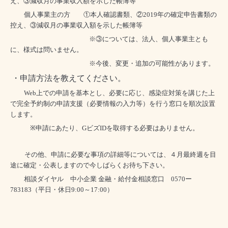
え、③減収月の事業収入額を示した帳簿等
個人事業主の方
①本人確認書類、②
2019
年の確定申告書類の
控え、③減収月の事業収入額を示した帳簿等
※③については、法人、個人事業主とも
に、様式は問いません。
※今後、変更・追加の可能性があります。
・申請方法を教えてください。
Web
上での申請を基本とし、必要に応じ、感染症対策を講じた上
で完全予約制の申請支援（必要情報の入力等）を行う窓口を順次設置
します。
※
申請にあたり、
G
ビズ
ID
を取得する必要はありません。
その他、申請に必要な事項の詳細等については、４月最終週を目
途に確定・公表しますので今しばらくお待ち下さい
。
相談ダイヤル
中小企業 金融・給付金相談窓口
0570
ー
783183
（平日・休日
9:00
～
17:00
）