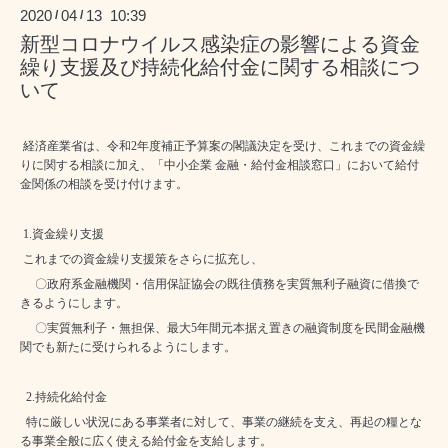
2020
04
13 10:39
/
/
新型コロナウイルス感染症の影響による資金
繰り支援及び持続化給付金に関する相談につ
いて
経済産業省は、令和
2
年度補正予算案の閣議決定を受け、これまでの資金繰
りに関する相談に加え、「中小企業 金融・給付金相談窓口」において
給付
金関係の相談を受け付けます。
1.
資金繰り支援
これまでの資金繰り支援策をさらに拡充し、
〇政府系金融機関・信用保証協会の既往債務を実質無利子融資に借換で
きるようにします。
〇実質無利子・無担保、最大
5
年間元本据え置きの融資制度を民間金融機
関でも新たに受けられるようにします。
2.
持続化給付金
特に厳しい状況にある事業者に対して、事業の継続を支え、再起の糧とな
る事業全般に広く使える給付金を支給します。