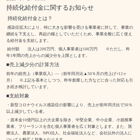
持続化給付金に関するお知らせ
持続化給付金とは？
感染症拡大により、特に大きな影響を受ける事業者に対して、事業の
継続を下支えし、再起の糧としていただくため、事業全般に広く使え
る給付金を支給します。
給付額 法人は
200
万円、個人事業者は
100
万円 ※ただし、昨
年
1
年間の売上からの減少分を上限とします。
■売上減少分の計算方法
前年の総売上（事業収入）―（前年同月比▲
50
％月の売上げ
×12
ヶ
月）
※上記を基本としつつ、昨年創業した方などに合った対応も引
き続き検討しています。
■
支給対象
・新型コロナウイルス感染症の影響により、売上が前年同月比で
50
％
以上減少している者。
・資本金
10
億円以上の大企業を除き、中堅企業、中小企業、小規模事
業者、フリーランスを含む個人事業者を広く対象とします。また、医
療法人、農業法人、
NPO
法人、社会福祉
法人など、会社以外の法人に
ついても幅広く対象となります。