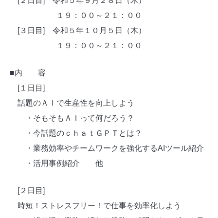
[２日目] 令和５年９月２８日（木）
１９：００～２１：００
[３日目] 令和５年１０月５日（木）
１９：００～２１：００
■内 容
[
１日目
]
話題のＡＩで生産性を向上しよう
・そもそもＡＩって何だろう？
・今話題のｃｈａｔＧＰＴとは？
・業務効率やチームワークを強化する
AI
ツール紹介
・活用事例紹介 他
[
２日目
]
時短！ストレスフリー！で仕事を効率化しよう