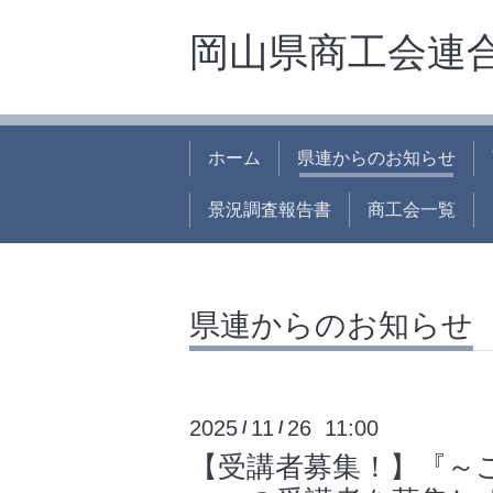
岡山県商工会連
ホーム
県連からのお知らせ
景況調査報告書
商工会一覧
県連からのお知らせ
2025
11
26 11:00
/
/
【受講者募集！】『～