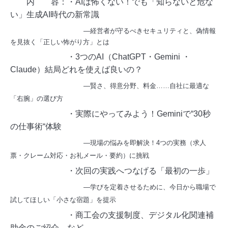
内 容：・AIは怖くない！でも「知らないと危な
い」生成AI時代の新常識
―経営者が守るべきセキュリティと、偽情報
を見抜く「正しい怖がり方」とは
・3つのAI（ChatGPT・Gemini ・
Claude）結局どれを使えば良いの？
―賢さ、得意分野、料金……自社に最適な
「右腕」の選び方
・実際にやってみよう！Geminiで“30秒
の仕事術“体験
―現場の悩みを即解決！4つの実務（求人
票・クレーム対応・お礼メール・要約）に挑戦
・次回の実践へつなげる「最初の一歩」
―学びを定着させるために、今日から職場で
試してほしい「小さな宿題」を提示
・商工会の支援制度、デジタル化関連補
助金のご紹介 など