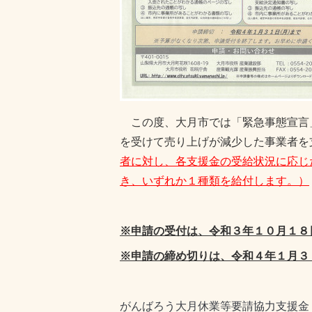
この度、大月市では「緊急事態宣言
を受けて売り上げが減少した事業者を
者に対し、各支援金の受給状況に応じ
き、いずれか１種類を給付します。）
※申請の受付は、令和３年１０月１８
※申請の締め切りは、令和４年１月３
がんばろう大月休業等要請協力支援金 (city.ot