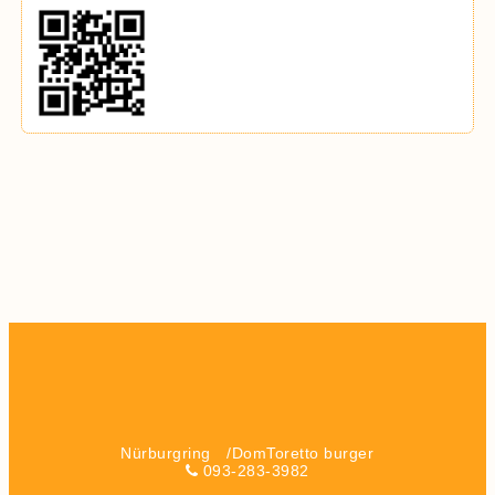
Nürburgring /DomToretto burger
093-283-3982