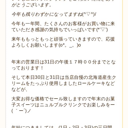
がとうございます。
今年も残りわずかになってますね
(^▽^)/
今年も一年間、たくさんのお客様がお買い物に来
ていただき感謝の気持ちでいっぱいです(*'▽')
来年ももっともっと頑張っていきますので、応援
よろしくお願いします(o*。_。)o
年末の営業日は31日の午後１７時００分までとな
っております！
そして本日30日と31日は当店自慢の北海道産生ク
リームをたっぷり使用しましたロールケーキなど
などが、
大変お得な価格でセール致しますので年末のお菓
子スイーツはニュルブルクリンクでお楽しみをー
( ｀ー´)ノ
年始につきましては、(1日・2日・3日)の三日間