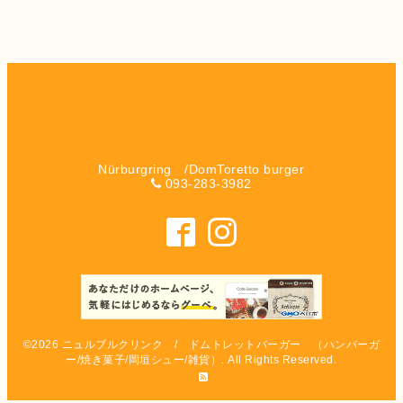
Nürburgring /DomToretto burger
093-283-3982
©2026
ニュルブルクリンク / ドムトレットバーガー （ハンバーガ
ー/焼き菓子/岡垣シュー/雑貨）
. All Rights Reserved.