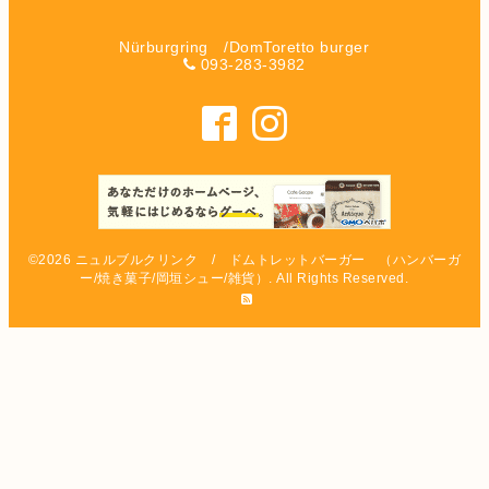
Nürburgring /DomToretto burger
093-283-3982
©2026
ニュルブルクリンク / ドムトレットバーガー （ハンバーガ
ー/焼き菓子/岡垣シュー/雑貨）
. All Rights Reserved.