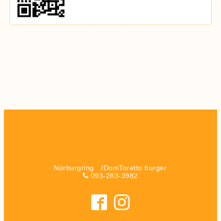
Nürburgring /DomToretto burger
093-283-3982