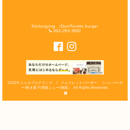
Nürburgring /DomToretto burger
093-283-3982
©2026
ニュルブルクリンク / ドムトレットバーガー （ハンバーガ
ー/焼き菓子/岡垣シュー/雑貨）
. All Rights Reserved.