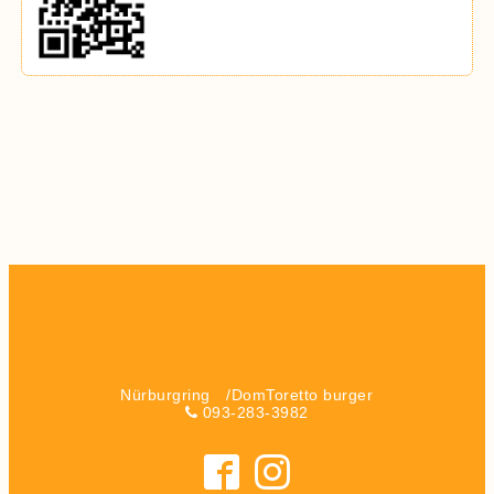
Nürburgring /DomToretto burger
093-283-3982