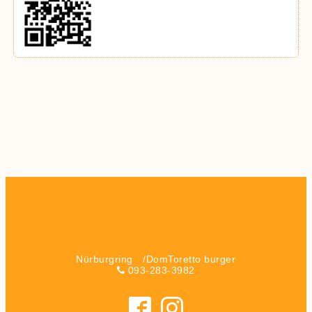
Nürburgring /DomToretto burger
093-283-3982