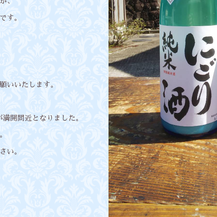
が、
です。
願いいたします。
本が満開間近となりました。
。
さい。