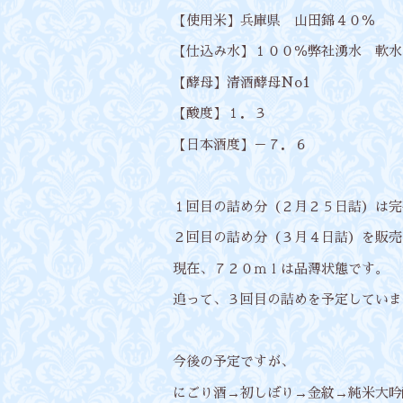
【使用米】兵庫県 山田錦４０％
【仕込み水】１００％弊社湧水 軟水
【酵母】清酒酵母No1
【酸度】１．３
【日本酒度】－７．６
１回目の詰め分（２月２５日詰）は完
２回目の詰め分（３月４日詰）を販売
現在、７２０ｍｌは品薄状態です。
追って、３回目の詰めを予定していま
今後の予定ですが、
にごり酒→初しぼり→金紋→純米大吟