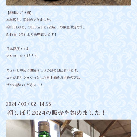
【純米にごり酒】
本年度も、瓶詰めできました。
約300Lほど。1800ｍｌと720ｍｌの数量限定です。
3月8日（金）より販売致します！
日本酒度：＋4
アルコール：17.5％
ちょいと辛めで賜冠らしさの酒の型はあります。
コクがありシュワっとした日本酒をお求めの方は、
ぜひお誘いください！！
2024
03
02 14:58
/
/
初しぼり2024の販売を始めました！