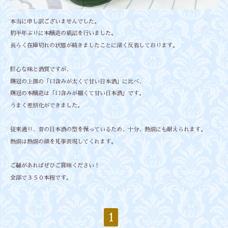
本当に申し訳ございませんでした。
約半年ぶりに本醸造の瓶詰を行いました。
長らく在庫切れの状態が続きましたことに深く反省しております。
肝心な味と酒質ですが、
賜冠の上撰の「口含みが太くて甘い日本酒」に比べ、
賜冠の本醸造は「口含みが細くて甘い日本酒」です。
うまく差別化ができました。
従来通り、昔の日本酒の型を保っているため、十分、熱燗にも耐えられます。
熱燗は熱燗の顔を見事表現してくれます。
ご縁があればぜひご賞味ください！
全部で３５０本程です。
1