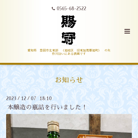
0565-68-2522
愛知県 豊田市北東部 （旭地区 旧東加茂郡旭町） の矢
作川沿いにある酒蔵です
お知らせ
2023
12
07 18:10
/
/
本醸造の瓶詰を行いました！