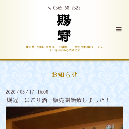
0565-68-2522
愛知県 豊田市北東部 （旭地区 旧東加茂郡旭町） の矢
作川沿いにある酒蔵です
お知らせ
2020
03
17 16:08
/
/
賜冠 にごり酒 販売開始致しました！