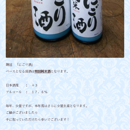
賜冠 「にごり酒」
ベースとなる清酒は
特別純米酒
となります。
日本酒度 ： ＋３
アルコール ： １７．６％
毎年、少量ですが、本年度はさらに少量生産となります。
ご縁がございましたら
手に取っていただけたら幸いでございます！