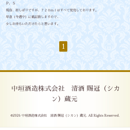
Ｐ．Ｓ
現在、初しぼりですが、７２０ｍｌはすべて完売しております。
早急（今週中）に瓶詰致しますので、
少しお待ちいただけたらと思います。
1
中垣酒造株式会社 清酒 賜冠（シカ
ン）蔵元
©2026
中垣酒造株式会社 清酒 賜冠（シカン）蔵元
. All Rights Reserved.