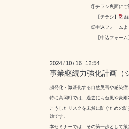
①チラシ裏面にご記入の上、高岡町
【チラシ】
経
②申込フォームより必要事
【申込フォーム
2024
10
16 12:54
/
/
事業継続力強化計画（
頻発化・激甚化する自然災害や感染症
特に高岡町では、過去にも台風や豪雨
こうしたリスクを未然に防ぐための防
効です。
本セミナーでは、その第一歩として策