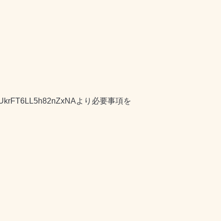
le/UkrFT6LL5h82nZxNA
より必要事項を