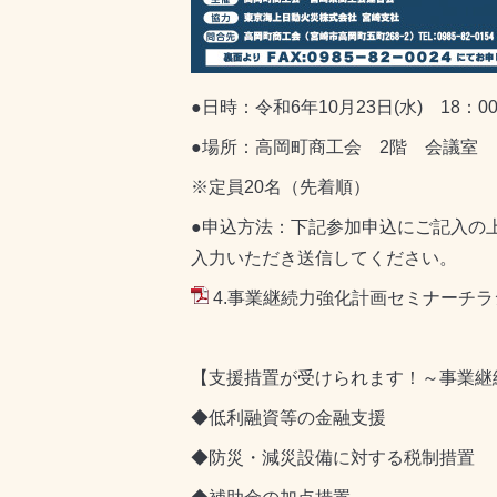
●日時：令和6年10月23日(水) 18：00
●場所：高岡町商工会 2階 会議室
※定員20名（先着順）
●申込方法：下記参加申込にご記入の上、商
入力いただき送信してください。
4.事業継続力強化計画セミナーチラシ.
【支援措置が受けられます！～事業継
◆低利融資等の金融支援
◆防災・減災設備に対する税制措置