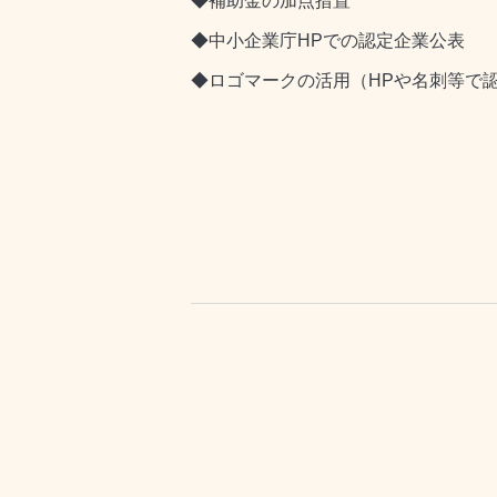
◆補助金の加点措置
◆中小企業庁HPでの認定企業公表
◆ロゴマークの活用（HPや名刺等で認