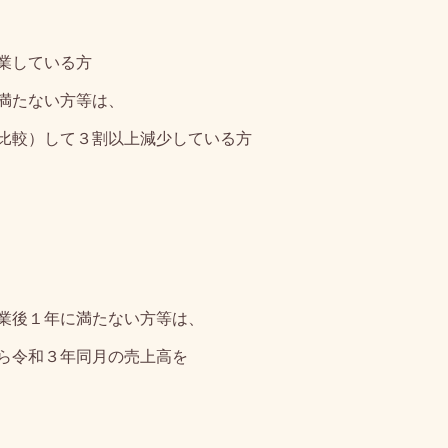
業している方
満たない方等は、
較）して３割以上減少している方
業後１年に満たない方等は、
ら令和３年同月の売上高を