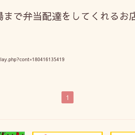
まで弁当配達をしてくれるお
。
splay.php?cont=180416135419
1