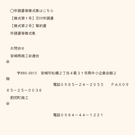
〇申請書等様式集はこちら
【様式第１号】交付申請書
【様式第２号】誓約書
申請書等様式集
お問合せ
宮崎県商工会連合
会
〒880-0013 宮崎市松橋２丁目４番３１号県中小企業会館２
階
電話０９８５－２４－２０５５ ＦＡＸ０９
８５－２５－００３６
野尻町商工
会
電話０９８４－４４－１２２１