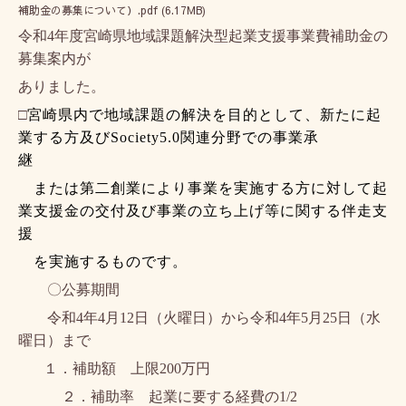
補助金の募集について）.pdf
(6.17MB)
令和
4
年度宮崎県地域課題解決型起業支援事業費補助金の
募集案内が
ありました。
□
宮崎県内で地域課題の解決を目的として、新たに起
業する方及び
Society5.0
関連分野での事業承
継
または第二創業により事業を実施する方に対して起
業支援金の交付及び事業の立ち上げ等に関する伴走支
援
を実施するものです。
〇公募期間
令和
4
年
4
月
12
日
（火曜日）から令和
4
年
5
月
25
日（水
曜日）まで
１．補助額 上限
200
万円
２．補助率 起業に要する経費の
1/2