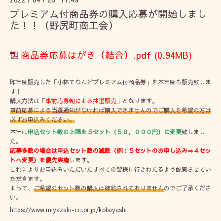
プレミアム付商品券の購入応募が開始しまし
た！！（野尻町商工会）
商品券応募はがき（結合）.pdf
(0.94MB)
昨年度販売した「小林てなんどプレミアム付商品券」を本年度も販売致しま
す！
購入方法は「
事前応募制による抽選販売
」となります。
事前応募による当選通知がなければ購入できませんのでご購入を希望の方は
必ずお申込みください。
本年は
申込セット数の上限を５セット（５０，０００円）に変更
致しまし
た。
応募多数の場合は申込セット数の減数（例：５セットのお申し込み⇒４セッ
トへ変更）を優先実施
します。
これによりお申込みいただいたすべての皆様に行きわたるよう配慮させてい
ただきます。
よって、
ご希望のセット数の購入は確約されておりません
のでご了承くださ
い。
https://www.miyazaki-cci.or.jp/kobayashi