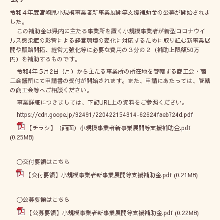
令和４年度宮崎県小規模事業者新事業展開等支援補助金の公募が開始されま
した。
この補助金は県内に主たる事業所を置く小規模事業者が新型コロナウイ
ルス感染症の影響による経営環境の変化に対応するために取り組む新事業展
開や販路開拓、経営力強化等に必要な費用の３分の２（補助上限額
50
万
円）を補助するものです。
令和
4
年５月
2
日（月）から主たる事業所の所在地を管轄する商工会・商
工会議所にて申請書の受付が開始されます。また、申請にあたっては、管轄
の商工会等へご相談ください。
事業詳細につきましては、下記
URL
上の資料をご参照ください。
https://cdn.goope.jp/92491/220422154814-62624faeb724d.pdf
【チラシ】（両面）小規模事業者新事業展開等支援補助金.pdf
(0.25MB)
〇交付要領はこちら
【交付要領】小規模事業者新事業展開等支援補助金.pdf
(0.21MB)
〇公募要領はこちら
【公募要領】小規模事業者新事業展開等支援補助金.pdf
(0.22MB)