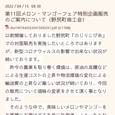
2022
04
15 08:30
/
/
第11回メロン・マンゴーフェア特別企画販売
のご案内について（野尻町商工会）
doc19576420220415092257.pdf
(0.17MB)
以前開催しておりました野尻町『のじりこぴあ』
での対面販売を実施したいところではあります
が、新型コロナウィルス
の影響で出来ない状況が
続いております。
昨今の農業を取り巻く環境は、原油の高騰など
による生産コストの上昇や物流環境の変化による
輸送費の上昇など厳
しい状況が続いており、今回
の販売について価格の変更をさせて頂く事となり
ました。
そのような中で、
美味
しいメロンやマンゴーを
お客様にお届けするために生産者・ＪＡ一丸とな