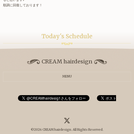
順調に回復しております！
Today's Schedule
CREAM hairdesign
MENU
©2026
CREAM hairdesign
. All Rights Reserved.